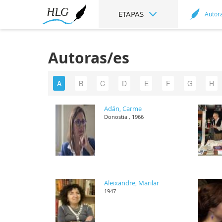
ETAPAS
Autor
Autoras/es
A
B
C
D
E
F
G
H
Adán, Carme
Donostia , 1966
Aleixandre, Marilar
1947