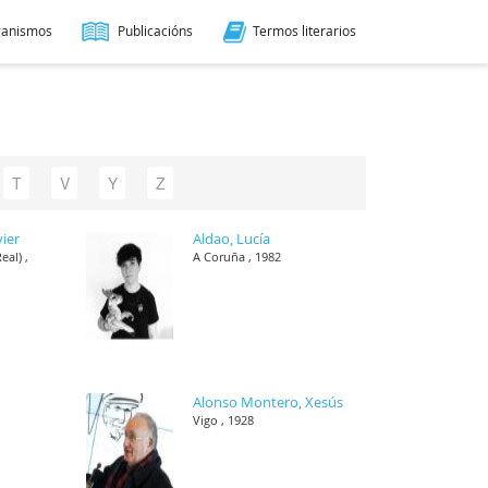
ganismos
Publicacións
Termos literarios
T
V
Y
Z
vier
Aldao, Lucía
eal) ,
A Coruña , 1982
Alonso Montero, Xesús
Vigo , 1928