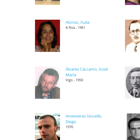
Alonso, Xulia
A Rúa , 1961
Álvarez Cáccamo, Xosé
María
Vigo , 1950
Ameixeiras Novelle,
Diego
1976