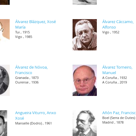
Álvarez Blázquez, Xosé
Álvarez Cáccamo,
María
Alfonso
Tui , 1915
Vigo , 1952
Vigo , 1985
Álvarez de Nóvoa,
Álvarez Torneiro,
Francisco
Manuel
Granada , 1873
A Coruña , 1932
Ourense , 1936
A Coruña , 2019
Angueira Viturro, Anxo
Añón Paz, Francis
Xosé
Boel (Serra de Outes) 
Madrid , 1878
Manselle (Dodro) , 1961