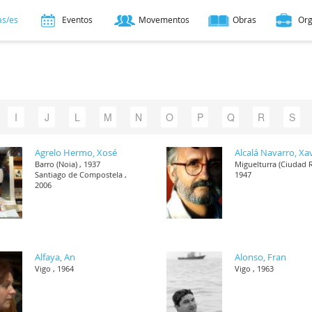
as/es
Eventos
Movementos
Obras
Or
I
J
L
M
N
O
P
Q
R
S
Agrelo Hermo, Xosé
Alcalá Navarro, Xa
Barro (Noia) , 1937
Miguelturra (Ciudad R
Santiago de Compostela ,
1947
2006
Alfaya, An
Alonso, Fran
Vigo , 1964
Vigo , 1963