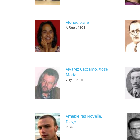
Alonso, Xulia
A Rúa , 1961
Álvarez Cáccamo, Xosé
María
Vigo , 1950
Ameixeiras Novelle,
Diego
1976