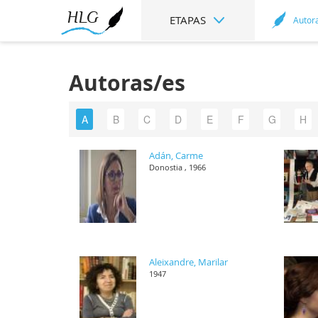
ETAPAS
Autor
Autoras/es
A
B
C
D
E
F
G
H
Adán, Carme
Donostia , 1966
Aleixandre, Marilar
1947