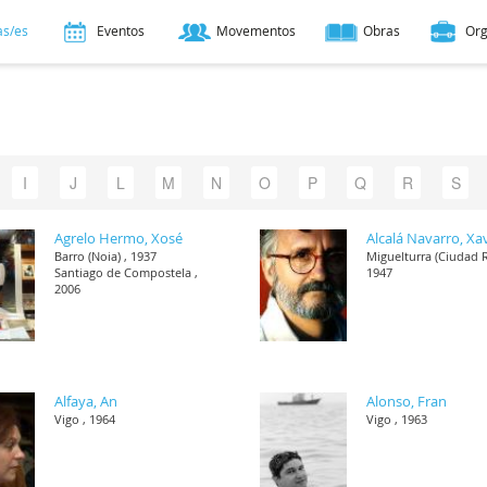
as/es
Eventos
Movementos
Obras
Or
I
J
L
M
N
O
P
Q
R
S
Agrelo Hermo, Xosé
Alcalá Navarro, Xa
Barro (Noia) , 1937
Miguelturra (Ciudad R
Santiago de Compostela ,
1947
2006
Alfaya, An
Alonso, Fran
Vigo , 1964
Vigo , 1963