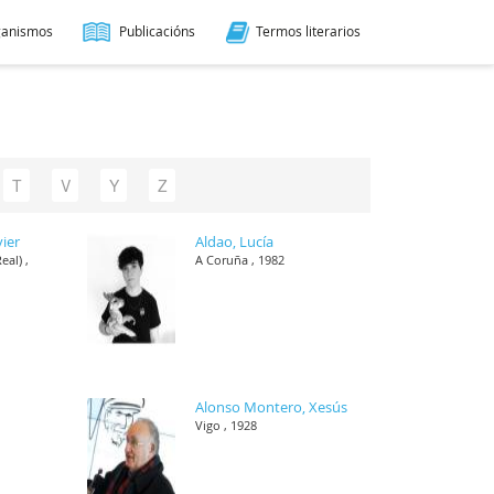
ganismos
Publicacións
Termos literarios
T
V
Y
Z
vier
Aldao, Lucía
eal) ,
A Coruña , 1982
Alonso Montero, Xesús
Vigo , 1928