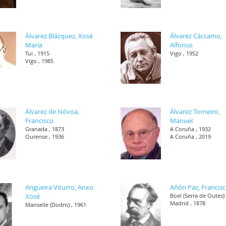
Álvarez Blázquez, Xosé
Álvarez Cáccamo,
María
Alfonso
Tui , 1915
Vigo , 1952
Vigo , 1985
Álvarez de Nóvoa,
Álvarez Torneiro,
Francisco
Manuel
Granada , 1873
A Coruña , 1932
Ourense , 1936
A Coruña , 2019
Angueira Viturro, Anxo
Añón Paz, Francis
Xosé
Boel (Serra de Outes) 
Madrid , 1878
Manselle (Dodro) , 1961