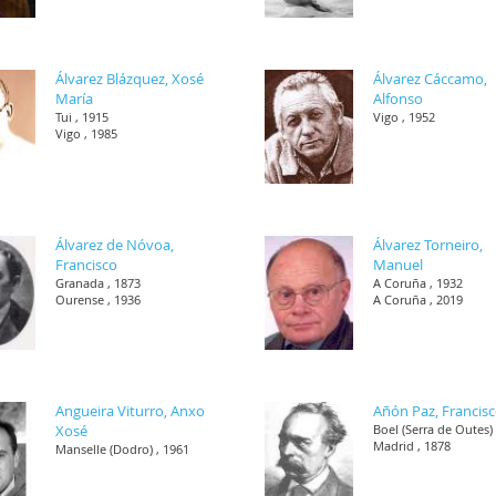
Álvarez Blázquez, Xosé
Álvarez Cáccamo,
María
Alfonso
Tui , 1915
Vigo , 1952
Vigo , 1985
Álvarez de Nóvoa,
Álvarez Torneiro,
Francisco
Manuel
Granada , 1873
A Coruña , 1932
Ourense , 1936
A Coruña , 2019
Angueira Viturro, Anxo
Añón Paz, Francis
Xosé
Boel (Serra de Outes) 
Madrid , 1878
Manselle (Dodro) , 1961