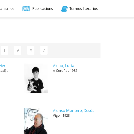
ganismos
Publicacións
Termos literarios
T
V
Y
Z
vier
Aldao, Lucía
eal) ,
A Coruña , 1982
Alonso Montero, Xesús
Vigo , 1928