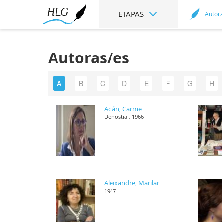
ETAPAS
Autor
Autoras/es
A
B
C
D
E
F
G
H
Adán, Carme
Donostia , 1966
Aleixandre, Marilar
1947