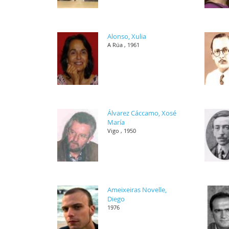
Alonso, Xulia
A Rúa , 1961
Álvarez Cáccamo, Xosé
María
Vigo , 1950
Ameixeiras Novelle,
Diego
1976