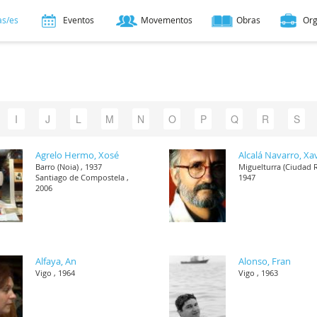
as/es
Eventos
Movementos
Obras
Or
I
J
L
M
N
O
P
Q
R
S
Agrelo Hermo, Xosé
Alcalá Navarro, Xa
Barro (Noia) , 1937
Miguelturra (Ciudad R
Santiago de Compostela ,
1947
2006
Alfaya, An
Alonso, Fran
Vigo , 1964
Vigo , 1963