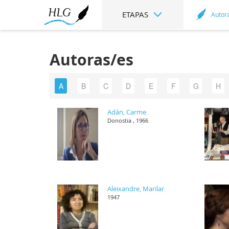
ETAPAS
Autor
Autoras/es
A
B
C
D
E
F
G
H
Adán, Carme
Donostia , 1966
Aleixandre, Marilar
1947