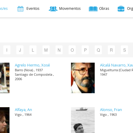
as/es
Eventos
Movementos
Obras
Or
I
J
L
M
N
O
P
Q
R
S
Agrelo Hermo, Xosé
Alcalá Navarro, Xa
Barro (Noia) , 1937
Miguelturra (Ciudad R
Santiago de Compostela ,
1947
2006
Alfaya, An
Alonso, Fran
Vigo , 1964
Vigo , 1963