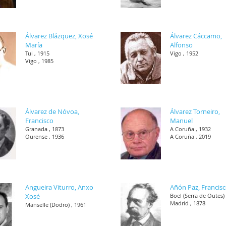
Álvarez Blázquez, Xosé
Álvarez Cáccamo,
María
Alfonso
Tui , 1915
Vigo , 1952
Vigo , 1985
Álvarez de Nóvoa,
Álvarez Torneiro,
Francisco
Manuel
Granada , 1873
A Coruña , 1932
Ourense , 1936
A Coruña , 2019
Angueira Viturro, Anxo
Añón Paz, Francis
Xosé
Boel (Serra de Outes) 
Madrid , 1878
Manselle (Dodro) , 1961