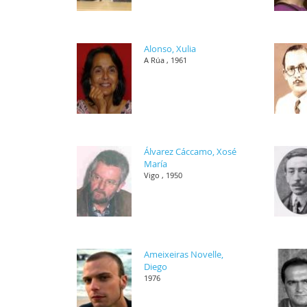
Alonso, Xulia
A Rúa , 1961
Álvarez Cáccamo, Xosé
María
Vigo , 1950
Ameixeiras Novelle,
Diego
1976