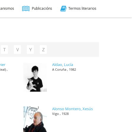
ganismos
Publicacións
Termos literarios
T
V
Y
Z
vier
Aldao, Lucía
eal) ,
A Coruña , 1982
Alonso Montero, Xesús
Vigo , 1928