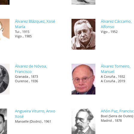
Álvarez Blázquez, Xosé
Álvarez Cáccamo,
María
Alfonso
Tui , 1915
Vigo , 1952
Vigo , 1985
Álvarez de Nóvoa,
Álvarez Torneiro,
Francisco
Manuel
Granada , 1873
A Coruña , 1932
Ourense , 1936
A Coruña , 2019
Angueira Viturro, Anxo
Añón Paz, Francis
Xosé
Boel (Serra de Outes) 
Madrid , 1878
Manselle (Dodro) , 1961