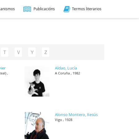
ganismos
Publicacións
Termos literarios
T
V
Y
Z
vier
Aldao, Lucía
eal) ,
A Coruña , 1982
Alonso Montero, Xesús
Vigo , 1928