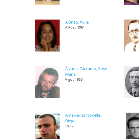
Alonso, Xulia
A Rúa , 1961
Álvarez Cáccamo, Xosé
María
Vigo , 1950
Ameixeiras Novelle,
Diego
1976