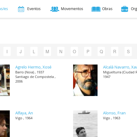
as/es
Eventos
Movementos
Obras
Or
I
J
L
M
N
O
P
Q
R
S
Agrelo Hermo, Xosé
Alcalá Navarro, Xa
Barro (Noia) , 1937
Miguelturra (Ciudad R
Santiago de Compostela ,
1947
2006
Alfaya, An
Alonso, Fran
Vigo , 1964
Vigo , 1963