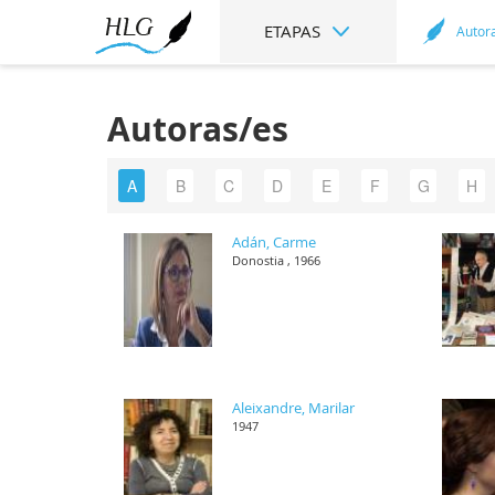
ETAPAS
Autor
Autoras/es
A
B
C
D
E
F
G
H
Adán, Carme
Donostia , 1966
Aleixandre, Marilar
1947