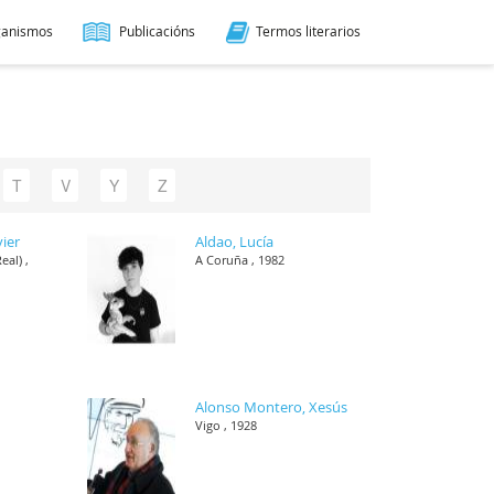
ganismos
Publicacións
Termos literarios
T
V
Y
Z
vier
Aldao, Lucía
eal) ,
A Coruña , 1982
Alonso Montero, Xesús
Vigo , 1928