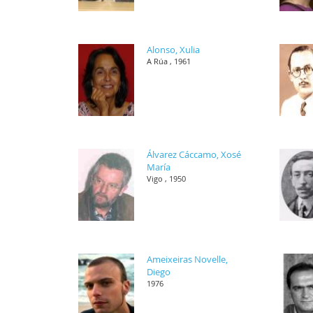
Alonso, Xulia
A Rúa , 1961
Álvarez Cáccamo, Xosé
María
Vigo , 1950
Ameixeiras Novelle,
Diego
1976