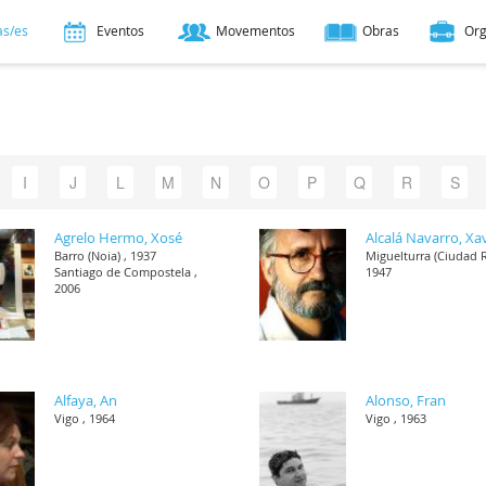
as/es
Eventos
Movementos
Obras
Or
I
J
L
M
N
O
P
Q
R
S
Agrelo Hermo, Xosé
Alcalá Navarro, Xa
Barro (Noia) , 1937
Miguelturra (Ciudad R
Santiago de Compostela ,
1947
2006
Alfaya, An
Alonso, Fran
Vigo , 1964
Vigo , 1963