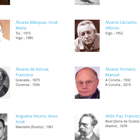
Álvarez Blázquez, Xosé
Álvarez Cáccamo,
María
Alfonso
Tui , 1915
Vigo , 1952
Vigo , 1985
Álvarez de Nóvoa,
Álvarez Torneiro,
Francisco
Manuel
Granada , 1873
A Coruña , 1932
Ourense , 1936
A Coruña , 2019
Angueira Viturro, Anxo
Añón Paz, Francis
Xosé
Boel (Serra de Outes) 
Madrid , 1878
Manselle (Dodro) , 1961