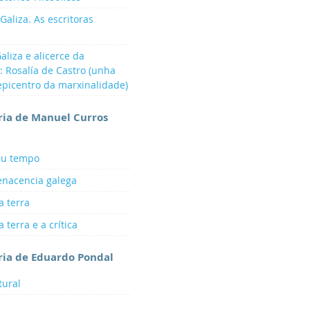
Galiza. As escritoras
aliza e alicerce da
a: Rosalía de Castro (unha
epicentro da marxinalidade)
aria de Manuel Curros
seu tempo
Renacencia galega
a terra
 terra e a crítica
aria de Eduardo Pondal
tural