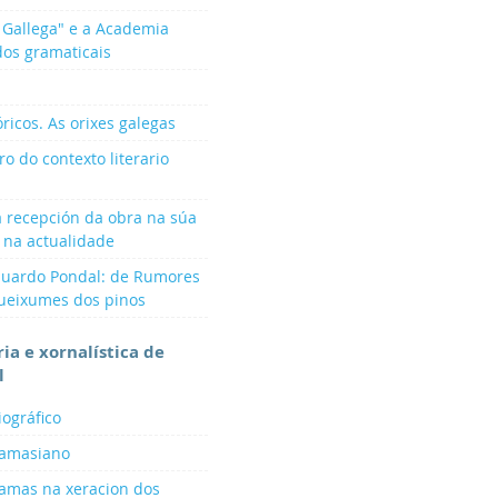
a Gallega" e a Academia
dos gramaticais
óricos. As orixes galegas
ro do contexto literario
a recepción da obra na súa
 na actualidade
 Eduardo Pondal: de Rumores
Queixumes dos pinos
ria e xornalística de
l
iográfico
Lamasiano
Lamas na xeracion dos