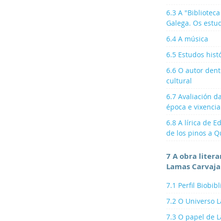
6.3 A "Bibliotec
Galega. Os estu
6.4 A música
6.5 Estudos hist
6.6 O autor dent
cultural
6.7 Avaliación d
época e vixencia
6.8 A lírica de
de los pinos a 
7 A obra litera
Lamas Carvaja
7.1 Perfil Biobibl
7.2 O Universo 
7.3 O papel de 