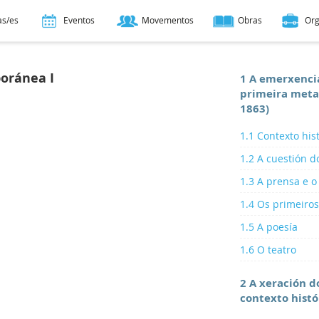
as/es
Eventos
Movementos
Obras
Or
oránea I
1 A emerxencia
primeira metad
1863)
1.1 Contexto his
1.2 A cuestión d
1.3 A prensa e o
1.4 Os primeiros
1.5 A poesía
1.6 O teatro
2 A xeración d
contexto histór