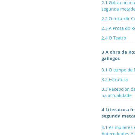
2.1 Galiza no ma
segunda metade
2.2 O rexurdir Cu
2.3 A Prosa do 
2.4 O Teatro
3 A obra de Ro
gallegos
3.1 O tempo de 
3.2 Estrutura
3.3 Recepción d
na actualidade
4 Literatura f
segunda metad
4.1 As mulleres 
Antecedentes His