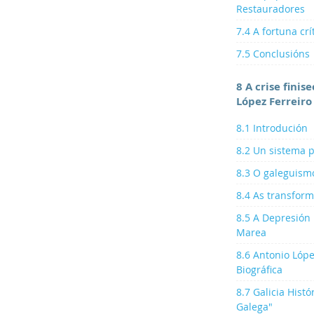
Restauradores
7.4 A fortuna cr
7.5 Conclusións
8 A crise finis
López Ferreiro
8.1 Introdución
8.2 Un sistema p
8.3 O galeguismo
8.4 As transform
8.5 A Depresión 
Marea
8.6 Antonio Lópe
Biográfica
8.7 Galicia Histó
Galega"