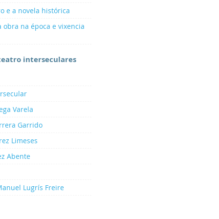
ro e a novela histórica
a obra na época e vixencia
 teatro interseculares
ersecular
ega Varela
rrera Garrido
arez Limeses
ez Abente
Manuel Lugrís Freire