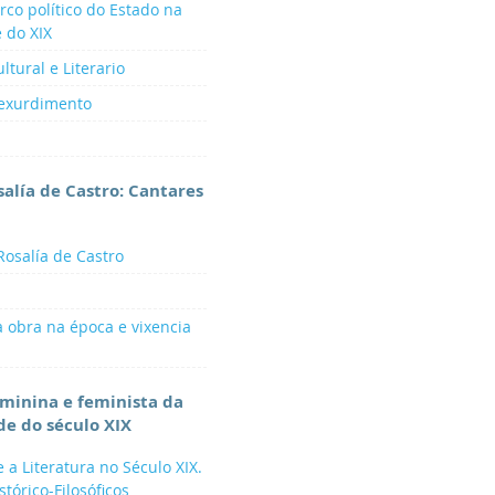
rco político do Estado na
 do XIX
ltural e Literario
Rexurdimento
salía de Castro: Cantares
Rosalía de Castro
a obra na época e vixencia
eminina e feminista da
e do século XIX
e a Literatura no Século XIX.
tórico-Filosóficos