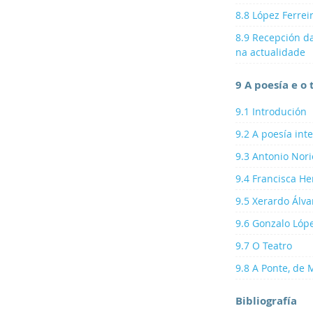
8.8 López Ferrei
8.9 Recepción d
na actualidade
9 A poesía e o
9.1 Introdución
9.2 A poesía int
9.3 Antonio Nori
9.4 Francisca He
9.5 Xerardo Álv
9.6 Gonzalo Lóp
9.7 O Teatro
9.8 A Ponte, de 
Bibliografía