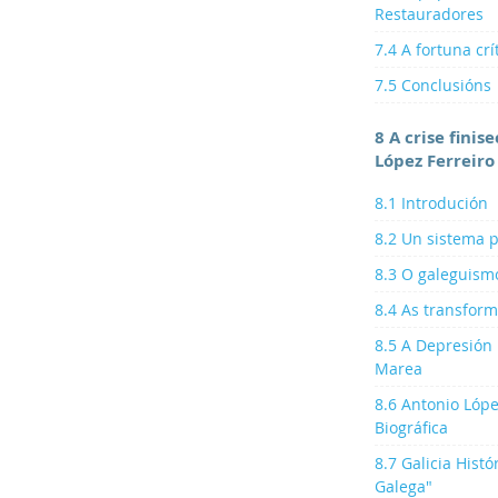
Restauradores
7.4 A fortuna cr
7.5 Conclusións
8 A crise finis
López Ferreiro
8.1 Introdución
8.2 Un sistema p
8.3 O galeguismo
8.4 As transform
8.5 A Depresión 
Marea
8.6 Antonio Lópe
Biográfica
8.7 Galicia Histó
Galega"