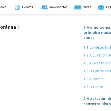
as/es
Eventos
Movementos
Obras
Or
oránea I
1 A emerxencia
primeira metad
1863)
1.1 Contexto his
1.2 A cuestión d
1.3 A prensa e o
1.4 Os primeiros
1.5 A poesía
1.6 O teatro
2 A xeración d
contexto histór