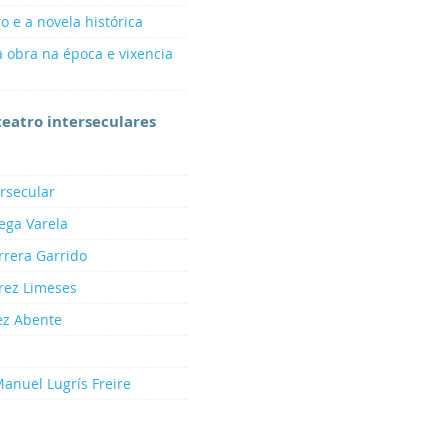
ro e a novela histórica
a obra na época e vixencia
 teatro interseculares
ersecular
ega Varela
rrera Garrido
arez Limeses
ez Abente
Manuel Lugrís Freire