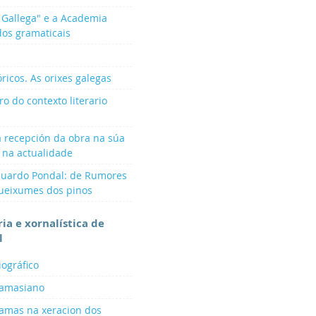
a Gallega" e a Academia
dos gramaticais
óricos. As orixes galegas
ro do contexto literario
a recepción da obra na súa
 na actualidade
 Eduardo Pondal: de Rumores
Queixumes dos pinos
ria e xornalística de
l
iográfico
Lamasiano
Lamas na xeracion dos