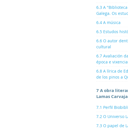
6.3 A "Bibliotec
Galega. Os estu
6.4 A música
6.5 Estudos hist
6.6 O autor dent
cultural
6.7 Avaliación d
época e vixencia
6.8 A lírica de
de los pinos a 
7 A obra litera
Lamas Carvaja
7.1 Perfil Biobibl
7.2 O Universo 
7.3 O papel de 