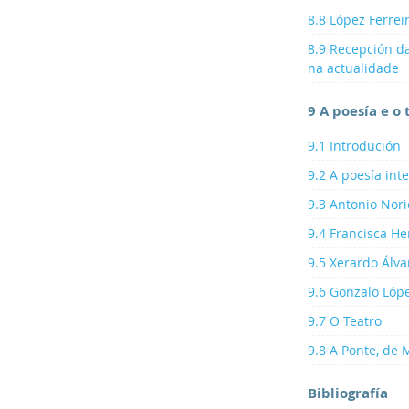
8.8 López Ferrei
8.9 Recepción d
na actualidade
9 A poesía e o
9.1 Introdución
9.2 A poesía int
9.3 Antonio Nori
9.4 Francisca He
9.5 Xerardo Álv
9.6 Gonzalo Lóp
9.7 O Teatro
9.8 A Ponte, de 
Bibliografía