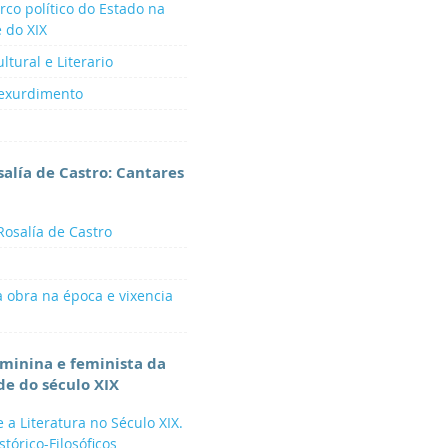
rco político do Estado na
 do XIX
ltural e Literario
Rexurdimento
salía de Castro: Cantares
Rosalía de Castro
a obra na época e vixencia
eminina e feminista da
e do século XIX
e a Literatura no Século XIX.
tórico-Filosóficos