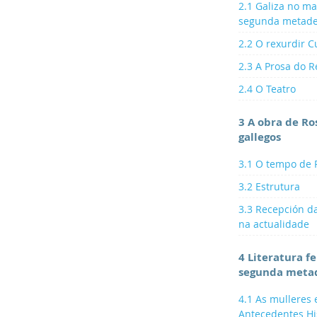
2.1 Galiza no ma
segunda metade
2.2 O rexurdir Cu
2.3 A Prosa do 
2.4 O Teatro
3 A obra de Ro
gallegos
3.1 O tempo de 
3.2 Estrutura
3.3 Recepción d
na actualidade
4 Literatura f
segunda metad
4.1 As mulleres 
Antecedentes His