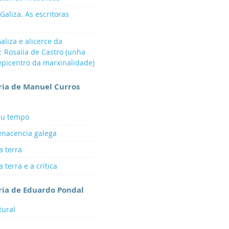
Galiza. As escritoras
aliza e alicerce da
a: Rosalía de Castro (unha
epicentro da marxinalidade)
aria de Manuel Curros
seu tempo
Renacencia galega
a terra
 terra e a crítica
aria de Eduardo Pondal
tural