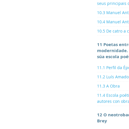
seus principais 
10.3 Manuel Ant
10.4 Manuel Ant
10.5 De catro a 
11 Poetas entr
modernidade. 
súa escola poé
11.1 Perfil da É
11.2 Luís Amado
11.3 A Obra
11.4 Escola poét
autores con obr
12 O neotroba
Brey