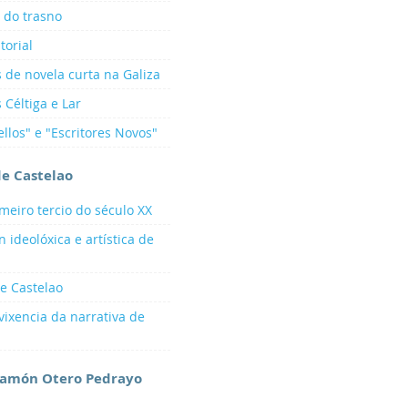
 do trasno
torial
s de novela curta na Galiza
 Céltiga e Lar
ellos" e "Escritores Novos"
de Castelao
imeiro tercio do século XX
 ideolóxica e artística de
de Castelao
vixencia da narrativa de
Ramón Otero Pedrayo