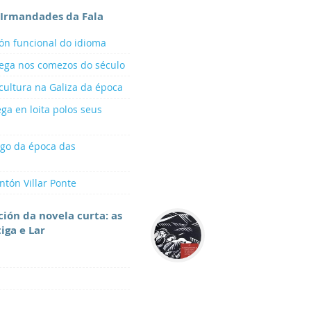
 Irmandades da Fala
ión funcional do idioma
lega nos comezos do século
cultura na Galiza da época
ega en loita polos seus
ego da época das
ntón Villar Ponte
ción da novela curta: as
iga e Lar