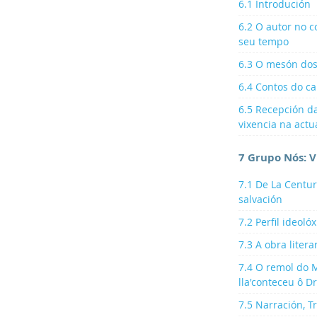
6.1 Introdución
6.2 O autor no co
seu tempo
6.3 O mesón do
6.4 Contos do c
6.5 Recepción d
vixencia na actu
7 Grupo Nós: V
7.1 De La Centur
salvación
7.2 Perfil ideolóx
7.3 A obra litera
7.4 O remol do 
lla'conteceu ô Dr
7.5 Narración, T