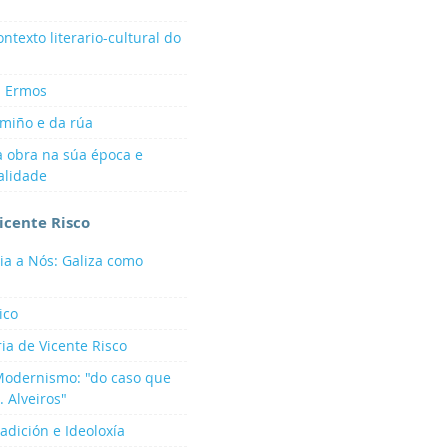
ntexto literario-cultural do
s Ermos
amiño e da rúa
a obra na súa época e
alidade
icente Risco
ia a Nós: Galiza como
ico
ria de Vicente Risco
Modernismo: "do caso que
. Alveiros"
radición e Ideoloxía