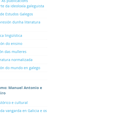
: As publicacións
rte da ideoloxía galeguista
 de Estudos Galegos
presión dunha literatura
ca lingüística
ión do ensino
ión das mulleres
eratura normalizada
sión do mundo en galego
smo: Manuel Antonio e
iro
tórico e cultural
 da vangarda en Galicia e os