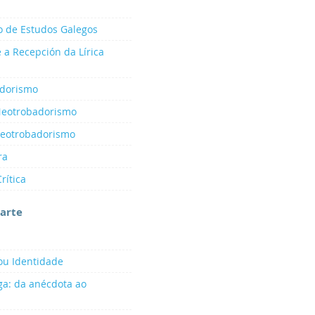
o de Estudos Galegos
e a Recepción da Lírica
adorismo
Neotrobadorismo
Neotrobadorismo
ra
rítica
 arte
ou Identidade
ga: da anécdota ao