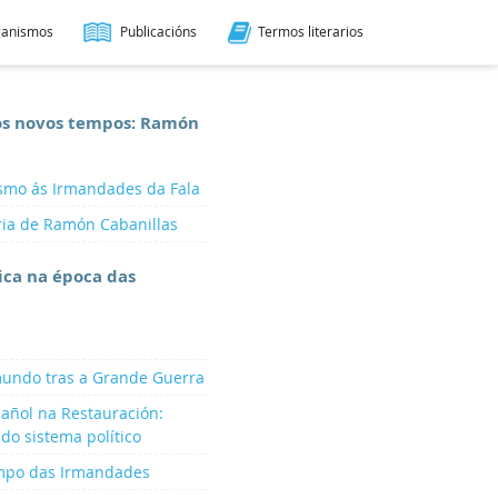
ganismos
Publicacións
Termos literarios
os novos tempos: Ramón
ismo ás Irmandades da Fala
aria de Ramón Cabanillas
tica na época das
mundo tras a Grande Guerra
pañol na Restauración:
 do sistema político
empo das Irmandades