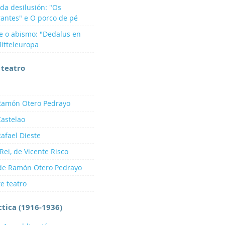
da desilusión: "Os
antes" e O porco de pé
 e o abismo: "Dedalus en
itteleuropa
 teatro
 Ramón Otero Pedrayo
Castelao
Rafael Dieste
Rei, de Vicente Risco
 de Ramón Otero Pedrayo
te teatro
ctica (1916-1936)