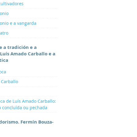
cultivadores
onio
onio e a vangarda
catro
e a tradición e a
Luís Amado Carballo e a
tica
poca
 Carballo
ica de Luís Amado Carballo:
a concluída ou pechada
dorismo. Fermín Bouza-