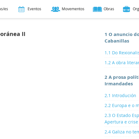
as/es
Eventos
Movementos
Obras
Or
oránea II
1 O anuncio d
Cabanillas
1.1 Do Rexional
1.2 A obra liter
2 A prosa polí
Irmandades
2.1 Introdución
2.2 Europa e o 
2.3 O Estado Es
Apertura e crise
2.4 Galiza no t