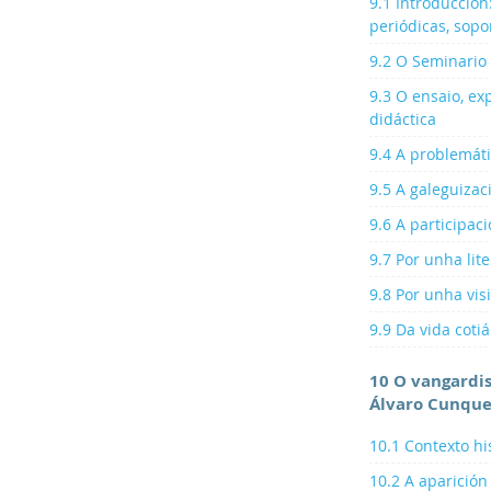
9.1 Introducción
periódicas, sopo
9.2 O Seminario
9.3 O ensaio, ex
didáctica
9.4 A problemáti
9.5 A galeguizac
9.6 A participac
9.7 Por unha lit
9.8 Por unha vi
9.9 Da vida cotiá
10 O vangardi
Álvaro Cunque
10.1 Contexto his
10.2 A aparición