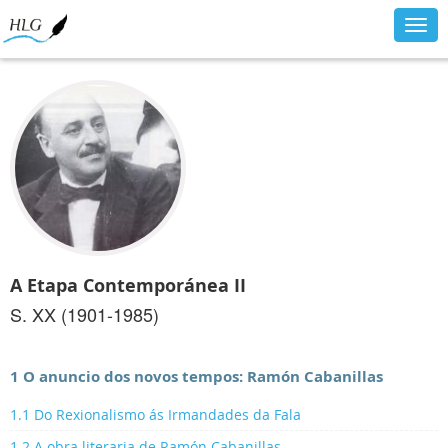
Togg
navig
A Etapa Contemporánea II
S. XX (1901-1985)
1 O anuncio dos novos tempos: Ramón Cabanillas
1.1 Do Rexionalismo ás Irmandades da Fala
1.2 A obra literaria de Ramón Cabanillas