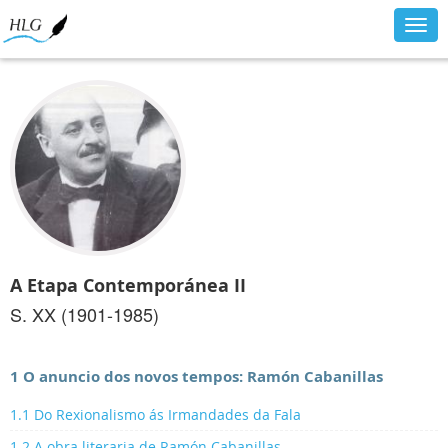
Togg
navig
A Etapa Contemporánea II
S. XX (1901-1985)
1 O anuncio dos novos tempos: Ramón Cabanillas
1.1 Do Rexionalismo ás Irmandades da Fala
1.2 A obra literaria de Ramón Cabanillas