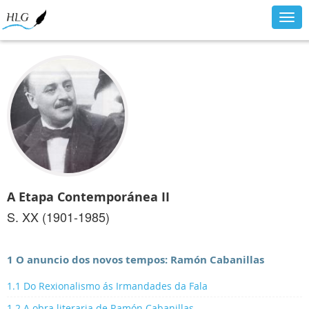
Togg
navig
A Etapa Contemporánea II
S. XX (1901-1985)
1 O anuncio dos novos tempos: Ramón Cabanillas
1.1 Do Rexionalismo ás Irmandades da Fala
1.2 A obra literaria de Ramón Cabanillas