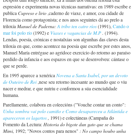
expresión e experimenta novas técnicas narrativas: en 1989 escribe e
publica
Cupreso e lirio
,caderno de viaxe, e amor, coa cidade de
Florencia como protagonista; e nos anos seguintes dá ao prelo a
triloxía
Manuel de Paderna:
A tribo ten catro ríos
(1991),
Cando o
mar foi polo río
(1992) e
Viaxes e vagancias de M.P
.
(1994).
Lendas, poesía, crónicas e nostalxias son algunhas das claves desta
triloxía en que, como acontece na poesía que escrebe por estes anos,
Manuel María entrégase ao agridoce exercicio do retorno ao paraíso
perdido da infancia e aos espazos en que se desenvolveu: cántase o
que se perde.
En 1995 aparece a xenérica
Novena a Santa Isabel, por un devoto
de Outeiro de Rei
,nese seu retorno incesante ao mundo que o viu
nacer e medrar, e que nutriu e conformou a súa esencialidade
humana.
Parellamente, colabora en coleecións ("Vouche contar un conto":
Unha sombra vai polo camiño e Como desapareceu a Atlántida e
apareceron os lagartos
,
1991) e colectáneas (Campaña do
Fomento da Lectura:
Historia do bigote dun gato que se chama
Mimi,
1992; "Novos contos para nenos"
:
No campo houbo unha