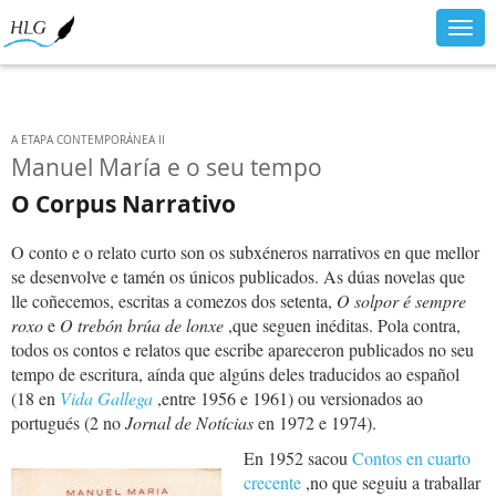
Togg
navig
A ETAPA CONTEMPORÁNEA II
Manuel María e o seu tempo
O Corpus Narrativo
O conto e o relato curto son os subxéneros narrativos en que mellor
se desenvolve e tamén os únicos publicados. As dúas novelas que
lle coñecemos, escritas a comezos dos setenta,
O
solpor é sempre
roxo
e
O
trebón brúa de lonxe
,que seguen inéditas. Pola contra,
todos os contos e relatos que escribe apareceron publicados no seu
tempo de escritura, aínda que algúns deles traducidos ao español
(18 en
Vida Gallega
,entre 1956 e 1961) ou versionados ao
portugués (2 no
Jornal de Notícias
en 1972 e 1974).
En 1952 sacou
Contos en cuarto
crecente
,no que seguiu a traballar