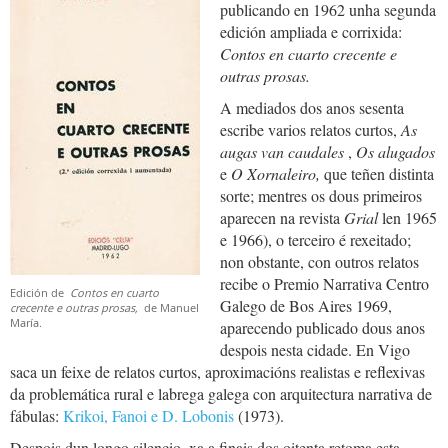
publicando en 1962 unha segunda
edición ampliada e corrixida:
Contos en cuarto crecente e
outras prosas.
A mediados dos anos sesenta
escribe varios relatos curtos,
As
augas van caudales
,
Os alugados
e
O
Xornaleiro,
que teñen distinta
sorte; mentres os dous primeiros
aparecen na revista
Grial
len 1965
e 1966), o terceiro é rexeitado;
non obstante, con outros relatos
recibe o Premio Narrativa Centro
Edición de
Contos en cuarto
Galego de Bos Aires 1969,
crecente e outras prosas,
de Manuel
María.
aparecendo publicado dous anos
despois nesta cidade. En Vigo
saca un feixe de relatos curtos, aproximacións realistas e reflexivas
da problemática rural e labrega galega con arquitectura narrativa de
fábulas:
Krikoi, Fanoi e D. Lobonis
(1973).
Despois dun longo silencio, xa a finais dos oitenta retoma esta