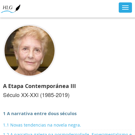
Togg
navig
A Etapa Contemporánea III
Século XX-XXI (1985-2019)
1 A narrativa entre dous séculos
1.1 Novas tendencias na novela negra.
1.2 A narrativa galega na posmodernidade. Experimentalismo e