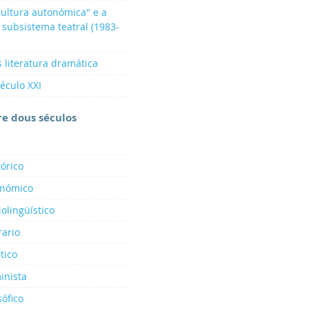
"cultura autonómica" e a
 subsistema teatral (1983-
s literatura dramática
século XXI
re dous séculos
tórico
onómico
iolingüístico
rario
tico
inista
sófico