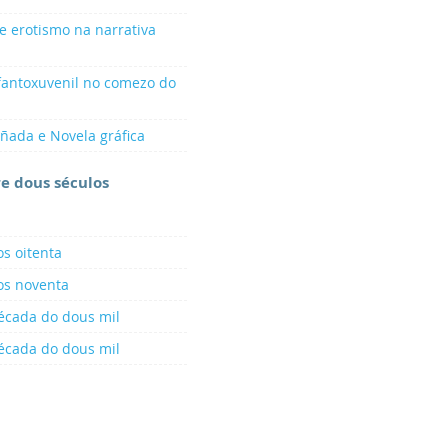
e erotismo na narrativa
nfantoxuvenil no comezo do
ñada e Novela gráfica
re dous séculos
os oitenta
dos noventa
década do dous mil
écada do dous mil