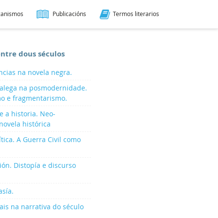
ganismos
Publicacións
Termos literarios
entre dous séculos
ncias na novela negra.
 galega na posmodernidade.
o e fragmentarismo.
e a historia. Neo-
novela histórica
tica. A Guerra Civil como
ción. Distopía e discurso
asía.
iais na narrativa do século