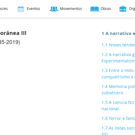
as/es
Eventos
Movementos
Obras
Or
oránea III
1 A narrativa 
85-2019)
1.1 Novas tende
1.2 A narrativa
Experimentalism
1.3 Entre o mito 
cunqueirismo e 
1.4 Memoria polí
subxénero.
1.5 A ciencia fic
nacional.
1.6 Terror e fant
1.7 As loitas soc
XXI.