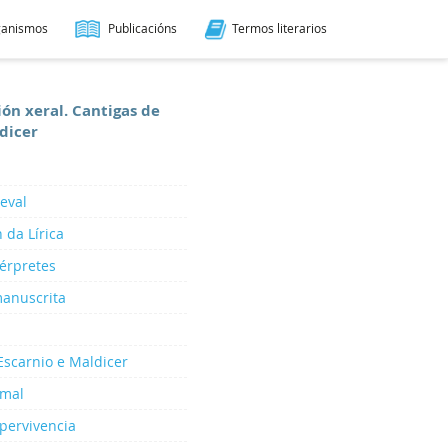
ganismos
Publicacións
Termos literarios
ión xeral. Cantigas de
dicer
ieval
 da Lírica
térpretes
manuscrita
Escarnio e Maldicer
rmal
 pervivencia