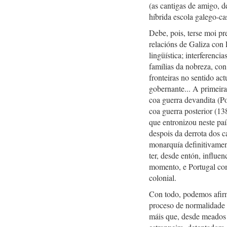
(as cantigas de amigo, d
híbrida escola galego-cas
Debe, pois, terse moi pr
relacións de Galiza con 
lingüística; interferenci
famílias da nobreza, con
fronteiras no sentido a
gobernante... A primeir
coa guerra devandita (P
coa guerra posterior (13
que entronizou neste paí
despois da derrota dos c
monarquía definitivamen
ter, desde entón, influe
momento, e Portugal com
colonial.
Con todo, podemos afirma
proceso de normalidade 
máis que, desde meados 