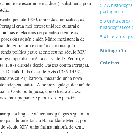
e amor e de escarnio e maldicer), substituída pola
5.2 A historiogr
telá.
portuguesa
esente que, até 1350, como data indicativa, as
5.3 Unha aproxim
Portugal eran moi fortes: unidade cultural e
historiográficos
as mutuas e relacións de parentesco entre as
5.4 Literatura p
 posesións aquén e alén Miño; inexistencia de
ctual do termo, orixe común da monarquía
Bibliografía
a fenda política grave aconteceu no século XIV
ortugal apoiaba tamén a causa de D. Pedro), e
Créditos
84-1387) dirixida desde Castela contra Portugal,
s a D. João I, da Casa de Avis (1385-1433),
asteláns en Aljubarrota, iniciando unha nova
te independentista. A nobreza galega deixará de
ncia na Corte portuguesa, como tivera até ese
ezaba a prepararse para a sua expansión
r que a lingua e a literatura galegas seguen un
no país durante toda a Baixa Idade Media, por
do século XIV, unha ínfima minoría de xente