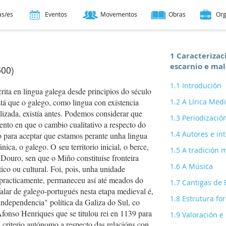
as/es
Eventos
Movementos
Obras
Or
1 Caracterizac
escarnio e mal
500)
1.1 Introdución
rita en lingua galega desde principios do século
stá que o galego, como lingua con existencia
1.2 A Lírica Med
alizada, existía antes. Podemos considerar que
1.3 Periodización
nto en que o cambio cualitativo a respecto do
1.4 Autores e in
o para aceptar que estamos perante unha lingua
nica, o galego. O seu territorio inicial, o berce,
1.5 A tradición 
 Douro, sen que o Miño constituíse fronteira
1.6 A Música
tico ou cultural. Foi, pois, unha unidade
, practicamente, permaneceu así até meados do
1.7 Cantigas de 
alar de galego-portugués nesta etapa medieval é,
1.8 Estrutura fo
independencia" política da Galiza do Sul, co
fonso Henriques que se titulou rei en 1139 para
1.9 Valoración e
 criterio autónomo a respecto das relacións con