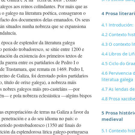
alegos aos reinos colindantes. Por máis que as
 o galego na literatura poética, consagraron o
4 Prosa litera
 facto dos documentos delas emanados. Os seus
4.1 Introdución:
stán situados nunha nobreza que se expansiona
ndalucía.
4.2 Contexto his
época de esplendor da literatura galega
4.3 O contexto li
 período trobadoresco, se sitúe entre 1200 e
4.4 Libros de Li
tación da existencia dos primeiros textos de
 da guerra entre os partidarios de Pedro I o
4.5 Ciclo do Graa
 de Trastamara, que remata en 1469. Pedro I,
4.6 Pervivencia 
ino de Galiza, foi derrotado polos partidarios
literatua galega
, título de orixe galega), a nobreza máis
 os nobres galegos máis pro-casteláns —por
4.7 As lendas de
amén— e pola nobreza eclesiástica —algúns bispos
4.8 Prosa xacob
s expropriacións de terras na Galiza a favor da
5 Prosa históri
 penetración e a do seu idioma no país: o
medieval
eríodo postrobadoresco (1350 até finais do
5.1 Contexto his
ición da esplendorosa lírica galego-portuguesa