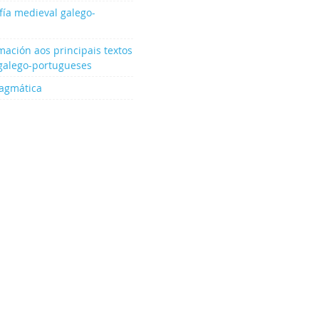
afía medieval galego-
ación aos principais textos
 galego-portugueses
ragmática