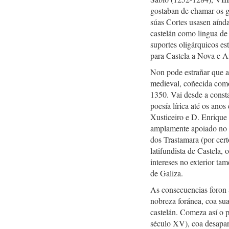
gostaban de chamar os g
súas Cortes usasen aínda
castelán como lingua de
suportes oligárquicos e
para Castela a Nova e A
Non pode estrañar que a 
medieval, coñecida como
1350. Vai desde a consta
poesía lírica até os anos
Xusticeiro e D. Enrique
amplamente apoiado no re
dos Trastamara (por certo
latifundista de Castela,
intereses no exterior t
de Galiza.
As consecuencias foron a
nobreza foránea, coa sua
castelán. Comeza así o p
século XV), coa desapar