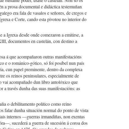
 de bastante poder, usase o castelán. Non só os
én a prosa documental e didáctica testemuñan
galego era fala de vasalos e señores, de cregos e
Igrexa e Corte, cando esta pivotou no interior do
e a Igrexa desde onde comezaron a emitirse, a
 XIII, documentos en castelán, con destino a
rosa á que acompañaron outras manifestacións
co e o románico-gótico, só foi posíbel nun país
ria, cun papel preminente, dentro da complexa
tre os reinos peninsulares, especialmente de
lo vai acompañado dun libro antolóxico que
or a través dunha das suas manifestacións: as
lia o debilitamento político como reino
 falar dunha situación normal do ponto de vista
ciais internos —guerras irmandiñas, non exentas
fóra—, sucederá a guerra de sucesión á coroa dos