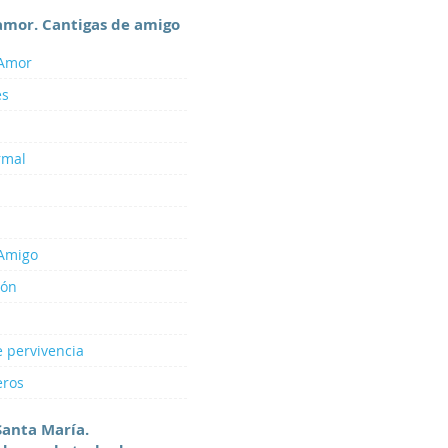
amor. Cantigas de amigo
 Amor
és
rmal
 Amigo
ión
e pervivencia
eros
Santa María.