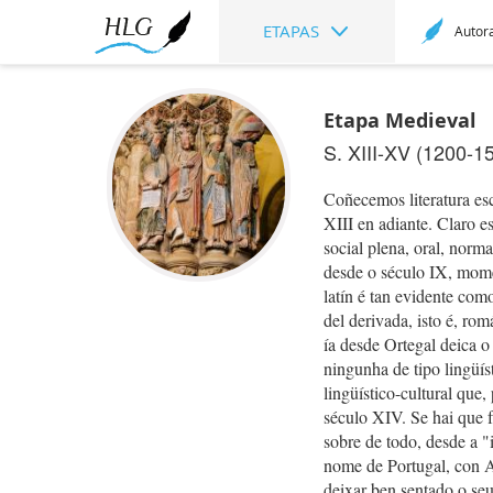
ETAPAS
Autor
Etapa Medieval
S. XIII-XV (1200-1
Coñecemos literatura esc
XIII en adiante. Claro e
social plena, oral, norm
desde o século IX, mome
latín é tan evidente com
del derivada, isto é, romá
ía desde Ortegal deica o
ningunha de tipo lingüís
lingüístico-cultural que
século XIV. Se hai que f
sobre de todo, desde a "
nome de Portugal, con A
deixar ben sentado o seu