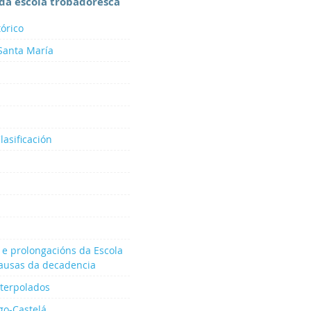
da escola trobadoresca
tórico
 Santa María
lasificación
 e prolongacións da Escola
ausas da decadencia
nterpolados
go-Castelá