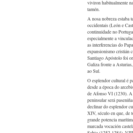
viviron habitualmente na
tamén.
A nosa nobreza estaba te
occidentais (León e Cast
continuidade no Portuga
especialmente a vinculad
as interferencias do Pap
expansionismo cristián
Santiago Apóstolo foi o
Galiza fronte a Asturias
ao Sul.
O esplendor cultural é p
desde a época do arcebi
de Afonso VI (1230). A 
peninsular será paseniña
declinar do esplendor cu
XIV, século en que, de t
grande potencia marítim
marcada vocación castel
Sabio (1252-1284), VIII