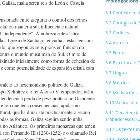
Prolongacións 
 Galiza, malia seren reis de León e Castela
3.1 Contexto his
nsionada entre asegurar o control dos reinos
3.2 Cantigas de
ela) ou manter a súa influencia e natural
3.3 Códices
l "independente". A nobreza eclesiástica,
a á Igrexa de Santiago, engadía a estas tensións
3.4 Autoría
ado, que xogou os seus pións en función do
3.5 Fontes
 contra o mundo musulmán do Sul. O mito de
rixinado inicialmente como forma de cohesión de
3.6 Estrutura e C
, e como potencialidade de expansión cristiá cara
3.7 Lingua
3.8 Métrica
aralelo ao hexemonismo político de Galiza,
spo Xelmírez e o rei Afonso V, emperador, até a
3.9 Motivacións
tendencia á perda de peso político no Occidente
3.10 Valoración
 e sen que teña consecuencias rápidas no
ltural, que ha durar até practicamente o século
3.11 Decadencia
odas as formas, Galiza seguirá sendo unha
Trobadoresca. C
a no Atlántico. Os primeiros monarcas que teñen
3.12 Os textos i
á son Fernando III (1230-1252) e o chamado Rei
 de Galiza e X na "Terra de foris", como
3.13 Escola Gale