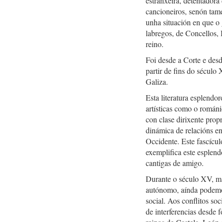
estranxeira, detentadora
cancioneiros, senón tam
unha situación en que o 
labregos, de Concellos, 
reino.
Foi desde a Corte e desd
partir de fins do século
Galiza.
Esta literatura esplendo
artísticas como o románi
con clase dirixente prop
dinámica de relacións en
Occidente. Este fascícu
exemplifica este esplend
cantigas de amigo.
Durante o século XV, ma
autónomo, aínda podemos
social. Aos conflitos so
de interferencias desde 