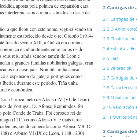
decidida aposta pola política de expansión cara
2 Cantigas de 
 as interferencias nos reinos situados ao leste de
2.1 Cantigas de
ño, a que ficou con este nome, seguirá sendo un
2.2 O Amor cort
eitamente estabelecido desde o rei Ordoño I (914-
2.3 Clasificación
té fins do século XIII, a Galiza era o reino
2.4 Estrutura Fo
económica e culturalmente entre todos os do
s seus reis, aínda séndoo tamén de León e
2.5 Lais
cían a grandes familias nobiliarias galegas, eran
2.6 Valoración
ducados no noso país. Non tiña unha causa
stico a expansión do galego-portugués como
2.7 Cantigas de
la Ibérica durante este período. Tiña unha
2.8 Caracterizac
tural e económica.
2.9 Clasificación
e Dona Urraca, neto de Afonso IV (VI de León),
ues de Portugal, D. Afonso Reimúndez, foi
2.10 Valoración 
 polo Conde de Traba. Foi coroado rei de
2.11 Outros xén
antiago (1111) como Afonso V, e mais tarde
cidentais, sendo coñecido como Afonso VII. Os
3 Cantigas de 
1188) e Afonso VI (IX de León, 1188-1230)