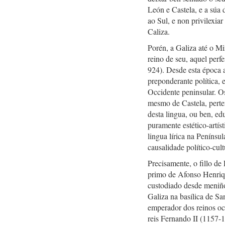
León e Castela, e a súa 
ao Sul, e non privilexiar
Caliza.
Porén, a Galiza até o Mi
reino de seu, aquel perf
924). Desde esta época a
preponderante política, 
Occidente peninsular. O
mesmo de Castela, perten
desta lingua, ou ben, e
puramente estético-artí
lingua lírica na Penínsu
causalidade político-cul
Precisamente, o fillo d
primo de Afonso Henriq
custodiado desde meniño
Galiza na basílica de S
emperador dos reinos oc
reis Fernando II (1157-