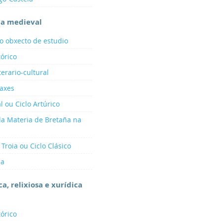
ria medieval
 o obxecto de estudio
tórico
terario-cultural
ñaxes
l ou Ciclo Artúrico
da Materia de Bretaña na
 Troia ou Ciclo Clásico
ea
ca, relixiosa e xurídica
tórico