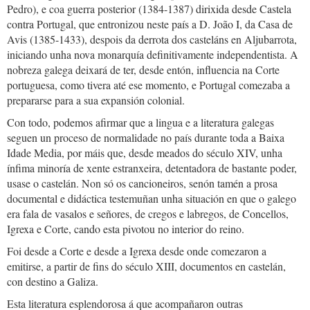
Pedro), e coa guerra posterior (1384-1387) dirixida desde Castela
contra Portugal, que entronizou neste país a D. João I, da Casa de
Avis (1385-1433), despois da derrota dos casteláns en Aljubarrota,
iniciando unha nova monarquía definitivamente independentista. A
nobreza galega deixará de ter, desde entón, influencia na Corte
portuguesa, como tivera até ese momento, e Portugal comezaba a
prepararse para a sua expansión colonial.
Con todo, podemos afirmar que a lingua e a literatura galegas
seguen un proceso de normalidade no país durante toda a Baixa
Idade Media, por máis que, desde meados do século XIV, unha
ínfima minoría de xente estranxeira, detentadora de bastante poder,
usase o castelán. Non só os cancioneiros, senón tamén a prosa
documental e didáctica testemuñan unha situación en que o galego
era fala de vasalos e señores, de cregos e labregos, de Concellos,
Igrexa e Corte, cando esta pivotou no interior do reino.
Foi desde a Corte e desde a Igrexa desde onde comezaron a
emitirse, a partir de fins do século XIII, documentos en castelán,
con destino a Galiza.
Esta literatura esplendorosa á que acompañaron outras