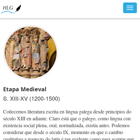
Togg
navig
Etapa Medieval
S. XIII-XV (1200-1500)
Coñecemos literatura escrita en lingua galega desde principios do
século XIII en adiante. Claro está que o galego, como lingua con
existencia social plena, oral, normalizada, existía antes. Podemos
considerar que desde o século IX, momento en que o cambio
cualitativo a respecto do latín é tan evidente como para aceptar que