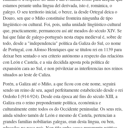
estamos perante unha lingua del derivada, isto é, románica, o
galego. O seu territorio inicial, o berce, ía desde Ortegal deica o
Douro, sen que o Miño constituíse fronteira ningunha de tipo
lingüístico ou cultural. Foi, pois, unha unidade lingüístico-cultural
que, practicamente, permaneceu así até meados do século XIV. Se
hai que falar de galego-portugués nesta etapa medieval é, sobre de
todo, desde a "independencia" política da Galiza do Sul, co nome
de Portugal, con Afonso Henriques que se titulou rei en 1139 para
deixar ben sentado o seu criterio autónomo a respecto das relacións
con León e Castela, e a súa decidida aposta pola política de
expansión cara ao Sul, e non privilexiar as interferencias nos reinos
situados ao leste de Caliza.
Porén, a Galiza até o Miño, a que ficou con este nome, seguirá
sendo un reino de seu, aquel perfeitamente estabelecido desde o rei
Ordoño I (914-924). Desde esta época até fins do século XIII, a
Galiza era o reino preponderante política, económica e
culturalmente entre todos os do Occidente peninsular. Os seus reis,
aínda séndoo tamén de León e mesmo de Castela, pertencían a
grandes familias nobiliarias galegas, eran desta lingua, ou ben,
educados no noso país. Non tiña unha causa puramente estético-