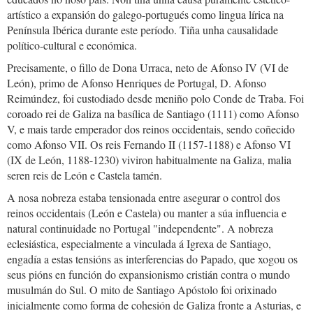
artístico a expansión do galego-portugués como lingua lírica na
Península Ibérica durante este período. Tiña unha causalidade
político-cultural e económica.
Precisamente, o fillo de Dona Urraca, neto de Afonso IV (VI de
León), primo de Afonso Henriques de Portugal, D. Afonso
Reimúndez, foi custodiado desde meniño polo Conde de Traba. Foi
coroado rei de Galiza na basílica de Santiago (1111) como Afonso
V, e mais tarde emperador dos reinos occidentais, sendo coñecido
como Afonso VII. Os reis Fernando II (1157-1188) e Afonso VI
(IX de León, 1188-1230) viviron habitualmente na Galiza, malia
seren reis de León e Castela tamén.
A nosa nobreza estaba tensionada entre asegurar o control dos
reinos occidentais (León e Castela) ou manter a súa influencia e
natural continuidade no Portugal "independente". A nobreza
eclesiástica, especialmente a vinculada á Igrexa de Santiago,
engadía a estas tensións as interferencias do Papado, que xogou os
seus pións en función do expansionismo cristián contra o mundo
musulmán do Sul. O mito de Santiago Apóstolo foi orixinado
inicialmente como forma de cohesión de Galiza fronte a Asturias, e