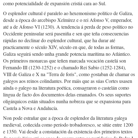
como potencialidade de expansión cristiá cara ao Sul.
O esplendor cultural é paralelo ao hexemonismo político de Galiza,
desde a época do arcebispo Xelmírez e o rei Afonso V, emperador,
até a de Afonso VI (1230). A tendencia á perda de peso político no
Occidente peninsular será paseniña e sen que teña consecuencias
rápidas no declinar do esplendor cultural, que ha durar até
practicamente o século XIV, século en que, de todas as formas,
Galiza seguirá sendo unha grande potencia marítima no Atlántico.
Os primeiros monarcas que teñen marcada vocación castelá son
Fernando III (1230-1252) e o chamado Rei Sabio (1252-1284),
VIII de Galiza e X na "Terra de foris", como gostaban de chamar os
galegos aos reinos colindantes. Por máis que as súas Cortes usasen
aínda o galego na literatura poética, consagraron o castelán como
lingua de facto dos documentos delas emanados. Os seus suportes
oligárquicos están situados nunha nobreza que se expansiona para
Castela a Nova e Andalucía.
Non pode estrañar que a época de esplendor da literatura galega
medieval, coñecida como período trobadoresco, se sitúe entre 1200
e 1350. Vai desde a constatación da existencia dos primeiros textos