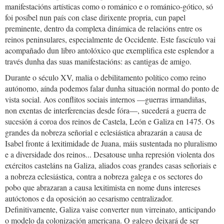
manifestacións artísticas como o románico e o románico-gótico, só
foi posíbel nun país con clase dirixente propria, cun papel
preminente, dentro da complexa dinámica de relacións entre os
reinos peninsulares, especialmente de Occidente. Este fascículo vai
acompañado dun libro antolóxico que exemplifica este esplendor a
través dunha das suas manifestacións: as cantigas de amigo.
Durante o século XV, malia o debilitamento político como reino
autónomo, aínda podemos falar dunha situación normal do ponto de
vista social. Aos conflitos sociais internos —guerras irmandiñas,
non exentas de interferencias desde fóra—, sucederá a guerra de
sucesión á coroa dos reinos de Castela, León e Galiza en 1475. Os
grandes da nobreza señorial e eclesiástica abrazarán a causa de
Isabel fronte á lexitimidade de Juana, máis sustentada no pluralismo
e a diversidade dos reinos... Desatouse unha represión violenta dos
exércitos casteláns na Galiza, aliados coas grandes casas señoriais e
a nobreza eclesiástica, contra a nobreza galega e os sectores do
pobo que abrazaran a causa lexitimista en nome duns intereses
autóctonos e da oposición ao cesarismo centralizador.
Definitivamente, Galiza vaise converter nun virreinato, anticipando
o modelo da colonización americana. O galego deixará de ser