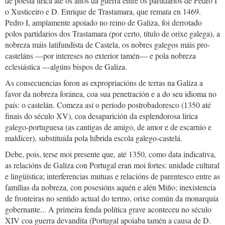
de poesía lírica até os anos da guerra entre os partidarios de Pedro I
o Xusticeiro e D. Enrique de Trastamara, que remata en 1469.
Pedro I, amplamente apoiado no reino de Galiza, foi derrotado
polos partidarios dos Trastamara (por certo, título de orixe galega), a
nobreza máis latifundista de Castela, os nobres galegos máis pro-
casteláns —por intereses no exterior tamén— e pola nobreza
eclesiástica —algúns bispos de Galiza.
As consecuencias foron as expropriacións de terras na Galiza a
favor da nobreza foránea, coa sua penetración e a do seu idioma no
país: o castelán. Comeza así o período postrobadoresco (1350 até
finais do século XV), coa desaparición da esplendorosa lírica
galego-portuguesa (as cantigas de amigo, de amor e de escarnio e
maldicer), substituída pola híbrida escola galego-castelá.
Debe, pois, terse moi presente que, até 1350, como data indicativa,
as relacións de Galiza con Portugal eran moi fortes: unidade cultural
e lingüística; interferencias mutuas e relacións de parentesco entre as
famílias da nobreza, con posesións aquén e alén Miño; inexistencia
de fronteiras no sentido actual do termo, orixe común da monarquía
gobernante... A primeira fenda política grave aconteceu no século
XIV coa guerra devandita (Portugal apoiaba tamén a causa de D.