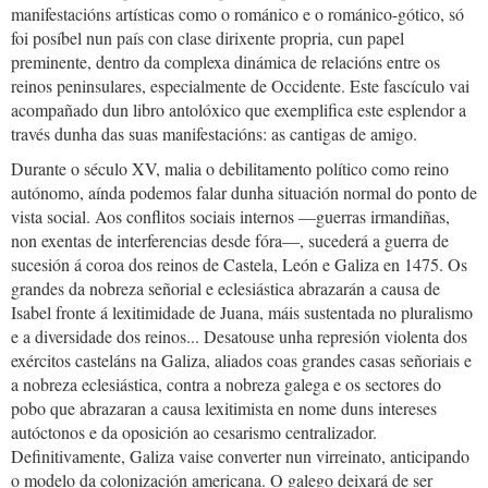
manifestacións artísticas como o románico e o románico-gótico, só
foi posíbel nun país con clase dirixente propria, cun papel
preminente, dentro da complexa dinámica de relacións entre os
reinos peninsulares, especialmente de Occidente. Este fascículo vai
acompañado dun libro antolóxico que exemplifica este esplendor a
través dunha das suas manifestacións: as cantigas de amigo.
Durante o século XV, malia o debilitamento político como reino
autónomo, aínda podemos falar dunha situación normal do ponto de
vista social. Aos conflitos sociais internos —guerras irmandiñas,
non exentas de interferencias desde fóra—, sucederá a guerra de
sucesión á coroa dos reinos de Castela, León e Galiza en 1475. Os
grandes da nobreza señorial e eclesiástica abrazarán a causa de
Isabel fronte á lexitimidade de Juana, máis sustentada no pluralismo
e a diversidade dos reinos... Desatouse unha represión violenta dos
exércitos casteláns na Galiza, aliados coas grandes casas señoriais e
a nobreza eclesiástica, contra a nobreza galega e os sectores do
pobo que abrazaran a causa lexitimista en nome duns intereses
autóctonos e da oposición ao cesarismo centralizador.
Definitivamente, Galiza vaise converter nun virreinato, anticipando
o modelo da colonización americana. O galego deixará de ser