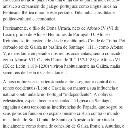
artístico a expansión do galego-portugués como lingua lírica na
Península Ibérica durante este período. Tiña unha causalidade
político-cultural e económica.
Precisamente, o fillo de Dona Urraca, neto de Afonso IV (VI de
León), primo de Afonso Henriques de Portugal, D. Afonso
Reimúndez, foi custodiado desde meniño polo Conde de Traba. Foi
coroado rei de Galiza na basílica de Santiago (1111) como Afonso
V, e mais tarde emperador dos reinos occidentais, sendo coñecido
como Afonso VII. Os reis Fernando II (1157-1188) e Afonso VI
(IX de León, 1188-1230) viviron habitualmente na Galiza, malia
seren reis de León e Castela tamén.
A nosa nobreza estaba tensionada entre asegurar o control dos
reinos occidentais (León e Castela) ou manter a súa influencia e
natural continuidade no Portugal "independente". A nobreza
eclesiástica, especialmente a vinculada á Igrexa de Santiago,
engadía a estas tensións as interferencias do Papado, que xogou os
seus pións en función do expansionismo cristián contra o mundo
musulmán do Sul. O mito de Santiago Apóstolo foi orixinado
inicialmente como forma de cohesión de Galiza fronte a Asturias, e