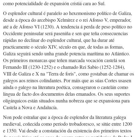
como potencialidade de expansión cristiá cara ao Sul.
O esplendor cultural é paralelo ao hexemonismo político de Galiza,
desde a época do arcebispo Xelmírez e o rei Afonso V, emperador,
até a de Afonso VI (1230). A tendencia á perda de peso político no
Occidente peninsular será paseniña e sen que teña consecuencias
rápidas no declinar do esplendor cultural, que ha durar até
practicamente o século XIV, século en que, de todas as formas,
Galiza seguirá sendo unha grande potencia marítima no Atlántico.
Os primeiros monarcas que teñen marcada vocación castelá son
Fernando III (1230-1252) e o chamado Rei Sabio (1252-1284),
VIII de Galiza e X na "Terra de foris", como gostaban de chamar os
galegos aos reinos colindantes. Por máis que as súas Cortes usasen
aínda o galego na literatura poética, consagraron o castelán como
lingua de facto dos documentos delas emanados. Os seus suportes
oligárquicos están situados nunha nobreza que se expansiona para
Castela a Nova e Andalucía.
Non pode estrañar que a época de esplendor da literatura galega
medieval, coñecida como período trobadoresco, se sitúe entre 1200
e 1350. Vai desde a constatación da existencia dos primeiros textos