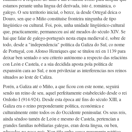
estamos perante unha lingua del derivada, isto é, románica, o
galego. O seu territorio inicial, o berce, ía desde Ortegal deica o
Douro, sen que o Miño constituíse fronteira ningunha de tipo
lingüístico ou cultural. Foi, pois, unha unidade lingüístico-cultural
que, practicamente, permaneceu así até meados do século XIV. Se
hai que falar de galego-portugués nesta etapa medieval é, sobre de
todo, desde a "independencia" política da Galiza do Sul, co nome
de Portugal, con Afonso Henriques que se titulou rei en 1139 para
deixar ben sentado o seu criterio autónomo a respecto das relacións
con León e Castela, e a súa decidida aposta pola política de
expansión cara ao Sul, e non privilexiar as interferencias nos reinos
situados ao leste de Caliza.
Porén, a Galiza até o Miño, a que ficou con este nome, seguirá
sendo un reino de seu, aquel perfeitamente estabelecido desde o rei
Ordoño I (914-924). Desde esta época até fins do século XIII, a
Galiza era o reino preponderante política, económica e
culturalmente entre todos os do Occidente peninsular. Os seus reis,
aínda séndoo tamén de León e mesmo de Castela, pertencían a
grandes familias nobiliarias galegas, eran desta lingua, ou ben,
educados no noso país. Non tiña unha causa puramente estético-