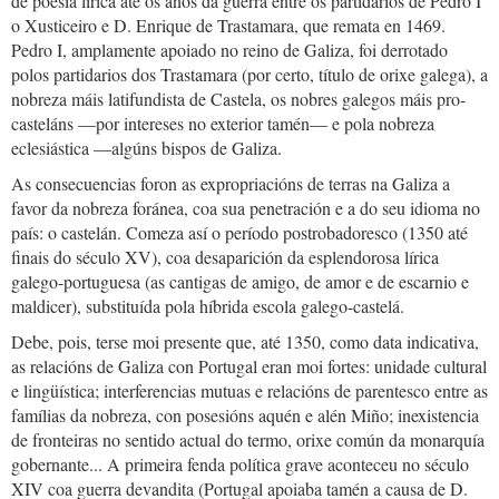
de poesía lírica até os anos da guerra entre os partidarios de Pedro I
o Xusticeiro e D. Enrique de Trastamara, que remata en 1469.
Pedro I, amplamente apoiado no reino de Galiza, foi derrotado
polos partidarios dos Trastamara (por certo, título de orixe galega), a
nobreza máis latifundista de Castela, os nobres galegos máis pro-
casteláns —por intereses no exterior tamén— e pola nobreza
eclesiástica —algúns bispos de Galiza.
As consecuencias foron as expropriacións de terras na Galiza a
favor da nobreza foránea, coa sua penetración e a do seu idioma no
país: o castelán. Comeza así o período postrobadoresco (1350 até
finais do século XV), coa desaparición da esplendorosa lírica
galego-portuguesa (as cantigas de amigo, de amor e de escarnio e
maldicer), substituída pola híbrida escola galego-castelá.
Debe, pois, terse moi presente que, até 1350, como data indicativa,
as relacións de Galiza con Portugal eran moi fortes: unidade cultural
e lingüística; interferencias mutuas e relacións de parentesco entre as
famílias da nobreza, con posesións aquén e alén Miño; inexistencia
de fronteiras no sentido actual do termo, orixe común da monarquía
gobernante... A primeira fenda política grave aconteceu no século
XIV coa guerra devandita (Portugal apoiaba tamén a causa de D.