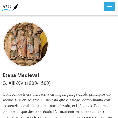
Togg
navig
Etapa Medieval
S. XIII-XV (1200-1500)
Coñecemos literatura escrita en lingua galega desde principios do
século XIII en adiante. Claro está que o galego, como lingua con
existencia social plena, oral, normalizada, existía antes. Podemos
considerar que desde o século IX, momento en que o cambio
cualitativo a respecto do latín é tan evidente como para aceptar que