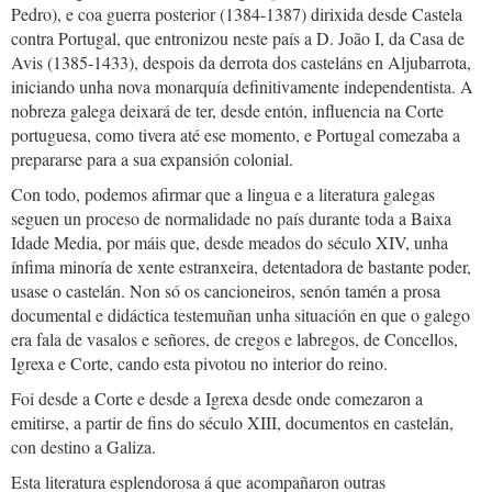
Pedro), e coa guerra posterior (1384-1387) dirixida desde Castela
contra Portugal, que entronizou neste país a D. João I, da Casa de
Avis (1385-1433), despois da derrota dos casteláns en Aljubarrota,
iniciando unha nova monarquía definitivamente independentista. A
nobreza galega deixará de ter, desde entón, influencia na Corte
portuguesa, como tivera até ese momento, e Portugal comezaba a
prepararse para a sua expansión colonial.
Con todo, podemos afirmar que a lingua e a literatura galegas
seguen un proceso de normalidade no país durante toda a Baixa
Idade Media, por máis que, desde meados do século XIV, unha
ínfima minoría de xente estranxeira, detentadora de bastante poder,
usase o castelán. Non só os cancioneiros, senón tamén a prosa
documental e didáctica testemuñan unha situación en que o galego
era fala de vasalos e señores, de cregos e labregos, de Concellos,
Igrexa e Corte, cando esta pivotou no interior do reino.
Foi desde a Corte e desde a Igrexa desde onde comezaron a
emitirse, a partir de fins do século XIII, documentos en castelán,
con destino a Galiza.
Esta literatura esplendorosa á que acompañaron outras