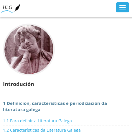
Togg
navig
Introdución
1 Definición, características e periodización da
literatura galega
1.1 Para definir a Literatura Galega
1.2 Características da Literatura Galega