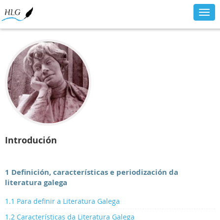
Togg
navig
Introdución
1 Definición, características e periodización da
literatura galega
1.1 Para definir a Literatura Galega
1.2 Características da Literatura Galega