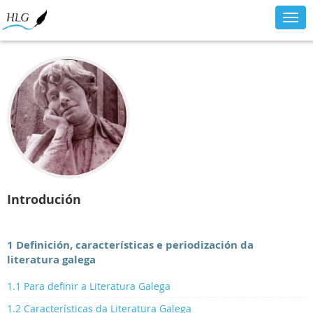
Togg
navig
Introdución
1 Definición, características e periodización da
literatura galega
1.1 Para definir a Literatura Galega
1.2 Características da Literatura Galega