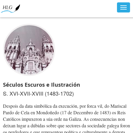
Togg
navig
Séculos Escuros e Ilustración
S. XVI-XVII-XVIII (1483-1702)
Despois da data simbólica da execución, por forca vil, do Mariscal
Pardo de Cela en Mondoñedo (17 de Decembro de 1483) os Reis
Católicos impuxeron a súa orde na Galiza. As consecuencias non
deixan lugar a dúbidas sobre que sectores da sociedade galega foron
os perdedores e que representou política e culturalmente a derrota