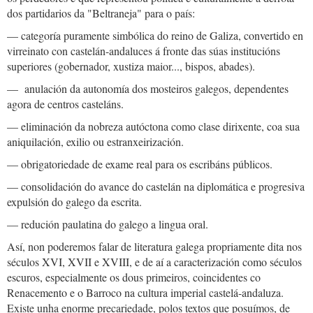
dos partidarios da "Beltraneja" para o país:
— categoría puramente simbólica do reino de Galiza, convertido en
virreinato con castelán-andaluces á fronte das súas institucións
superiores (gobernador, xustiza maior..., bispos, abades).
— anulación da autonomía dos mosteiros galegos, dependentes
agora de centros casteláns.
— eliminación da nobreza autóctona como clase dirixente, coa sua
aniquilación, exilio ou estranxeirización.
— obrigatoriedade de exame real para os escribáns públicos.
— consolidación do avance do castelán na diplomática e progresiva
expulsión do galego da escrita.
— redución paulatina do galego a lingua oral.
Así, non poderemos falar de literatura galega propriamente dita nos
séculos XVI, XVII e XVIII, e de aí a caracterización como séculos
escuros, especialmente os dous primeiros, coincidentes co
Renacemento e o Barroco na cultura imperial castelá-andaluza.
Existe unha enorme precariedade, polos textos que posuímos, de