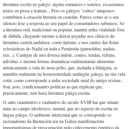
literatura escrita en galego: algúns romances e sonetos, escasísimos
textos en prosa e teatrais... Pero os galegos "cultos" tampouco
contribúen á creación literaria en castelán. Parece como se o seu
silencio fose a resposta ao seu papel de consumidores submisos. Só
a literatura oral, tradicional ou popular, mantén unha vitalidade fóra
de dúbida, chegando mesmo a deixar pegadas nos clásicos da
literatura castelá-andaluza, como tipismo, e nos cantos das festas
eclesiásticas do Nadal en toda a Península (panxoliñas, nadais,
reis...). Cantigas de moi diversa índole, contos, lendas, refráns,
adiviñas, e mesmo formas dramáticas rudimentarias alimentan
artisticamente a vida do noso pobo, que, incluída a fidalguía, se
mantiña oralmente na homoxeneidade unilingüe galega, na súa vida
cotiá, como corresponde a unha sociedade rural do antigo réxime...
Son, pois, condicionantes políticas as que explican que,
practicamente, non haxa literatura galega escrita.
O salto cuantitativo e cualitativo do século XVIII hai que situalo
máis no campo ideolóxico, mental, que no aspecto da escrita en
lingua galega. O ambiente intelectual que se corresponde co
racionalismo da Ilustración ten na Galiza manifestacións
importantísimas de preocupación polo coñecemento empírico da