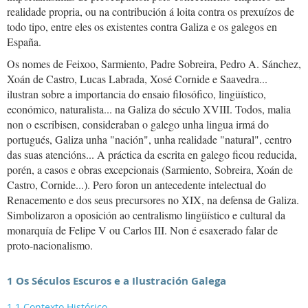
realidade propria, ou na contribución á loita contra os prexuízos de
todo tipo, entre eles os existentes contra Galiza e os galegos en
España.
Os nomes de Feixoo, Sarmiento, Padre Sobreira, Pedro A. Sánchez,
Xoán de Castro, Lucas Labrada, Xosé Cornide e Saavedra...
ilustran sobre a importancia do ensaio filosófico, lingüístico,
económico, naturalista... na Galiza do século XVIII. Todos, malia
non o escribisen, consideraban o galego unha lingua irmá do
portugués, Galiza unha "nación", unha realidade "natural", centro
das suas atencións... A práctica da escrita en galego ficou reducida,
porén, a casos e obras excepcionais (Sarmiento, Sobreira, Xoán de
Castro, Cornide...). Pero foron un antecedente intelectual do
Renacemento e dos seus precursores no XIX, na defensa de Galiza.
Simbolizaron a oposición ao centralismo lingüístico e cultural da
monarquía de Felipe V ou Carlos III. Non é esaxerado falar de
proto-nacionalismo.
1 Os Séculos Escuros e a Ilustración Galega
1.1 Contexto Histórico