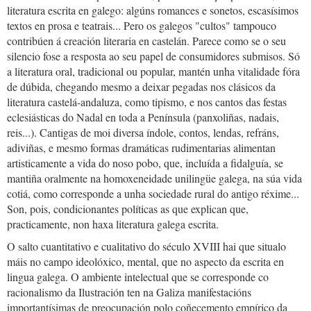
literatura escrita en galego: algúns romances e sonetos, escasísimos
textos en prosa e teatrais... Pero os galegos "cultos" tampouco
contribúen á creación literaria en castelán. Parece como se o seu
silencio fose a resposta ao seu papel de consumidores submisos. Só
a literatura oral, tradicional ou popular, mantén unha vitalidade fóra
de dúbida, chegando mesmo a deixar pegadas nos clásicos da
literatura castelá-andaluza, como tipismo, e nos cantos das festas
eclesiásticas do Nadal en toda a Península (panxoliñas, nadais,
reis...). Cantigas de moi diversa índole, contos, lendas, refráns,
adiviñas, e mesmo formas dramáticas rudimentarias alimentan
artisticamente a vida do noso pobo, que, incluída a fidalguía, se
mantiña oralmente na homoxeneidade unilingüe galega, na súa vida
cotiá, como corresponde a unha sociedade rural do antigo réxime...
Son, pois, condicionantes políticas as que explican que,
practicamente, non haxa literatura galega escrita.
O salto cuantitativo e cualitativo do século XVIII hai que situalo
máis no campo ideolóxico, mental, que no aspecto da escrita en
lingua galega. O ambiente intelectual que se corresponde co
racionalismo da Ilustración ten na Galiza manifestacións
importantísimas de preocupación polo coñecemento empírico da