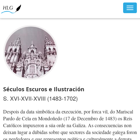
Togg
navig
Séculos Escuros e Ilustración
S. XVI-XVII-XVIII (1483-1702)
Despois da data simbólica da execución, por forca vil, do Mariscal
Pardo de Cela en Mondoñedo (17 de Decembro de 1483) os Reis
Católicos impuxeron a súa orde na Galiza. As consecuencias non
deixan lugar a dúbidas sobre que sectores da sociedade galega foron
os perdedores e que representou política e culturalmente a derrota