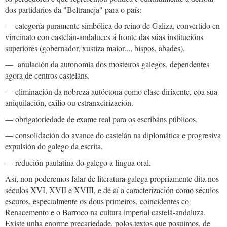
dos partidarios da "Beltraneja" para o país:
— categoría puramente simbólica do reino de Galiza, convertido en
virreinato con castelán-andaluces á fronte das súas institucións
superiores (gobernador, xustiza maior..., bispos, abades).
— anulación da autonomía dos mosteiros galegos, dependentes
agora de centros casteláns.
— eliminación da nobreza autóctona como clase dirixente, coa sua
aniquilación, exilio ou estranxeirización.
— obrigatoriedade de exame real para os escribáns públicos.
— consolidación do avance do castelán na diplomática e progresiva
expulsión do galego da escrita.
— redución paulatina do galego a lingua oral.
Así, non poderemos falar de literatura galega propriamente dita nos
séculos XVI, XVII e XVIII, e de aí a caracterización como séculos
escuros, especialmente os dous primeiros, coincidentes co
Renacemento e o Barroco na cultura imperial castelá-andaluza.
Existe unha enorme precariedade, polos textos que posuímos, de