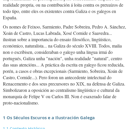
realidade propria, ou na contribución á loita contra os prexuízos de
todo tipo, entre eles os existentes contra Galiza e os galegos en
España.
Os nomes de Feixoo, Sarmiento, Padre Sobreira, Pedro A. Sánchez,
Xoán de Castro, Lucas Labrada, Xosé Cornide e Saavedra...
ilustran sobre a importancia do ensaio filosófico, lingüístico,
económico, naturalista... na Galiza do século XVIII. Todos, malia
non o escribisen, consideraban o galego unha lingua irmá do
portugués, Galiza unha "nación", unha realidade "natural", centro
das suas atencións... A práctica da escrita en galego ficou reducida,
porén, a casos e obras excepcionais (Sarmiento, Sobreira, Xoán de
Castro, Cornide...). Pero foron un antecedente intelectual do
Renacemento e dos seus precursores no XIX, na defensa de Galiza.
Simbolizaron a oposición ao centralismo lingüístico e cultural da
monarquía de Felipe V ou Carlos III. Non é esaxerado falar de
proto-nacionalismo.
1 Os Séculos Escuros e a Ilustración Galega
1.1 Contexto Histórico