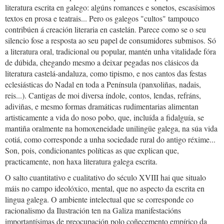
literatura escrita en galego: algúns romances e sonetos, escasísimos
textos en prosa e teatrais... Pero os galegos "cultos" tampouco
contribúen á creación literaria en castelán. Parece como se o seu
silencio fose a resposta ao seu papel de consumidores submisos. Só
a literatura oral, tradicional ou popular, mantén unha vitalidade fóra
de dúbida, chegando mesmo a deixar pegadas nos clásicos da
literatura castelá-andaluza, como tipismo, e nos cantos das festas
eclesiásticas do Nadal en toda a Península (panxoliñas, nadais,
reis...). Cantigas de moi diversa índole, contos, lendas, refráns,
adiviñas, e mesmo formas dramáticas rudimentarias alimentan
artisticamente a vida do noso pobo, que, incluída a fidalguía, se
mantiña oralmente na homoxeneidade unilingüe galega, na súa vida
cotiá, como corresponde a unha sociedade rural do antigo réxime...
Son, pois, condicionantes políticas as que explican que,
practicamente, non haxa literatura galega escrita.
O salto cuantitativo e cualitativo do século XVIII hai que situalo
máis no campo ideolóxico, mental, que no aspecto da escrita en
lingua galega. O ambiente intelectual que se corresponde co
racionalismo da Ilustración ten na Galiza manifestacións
importantísimas de preocupación polo coñecemento empírico da