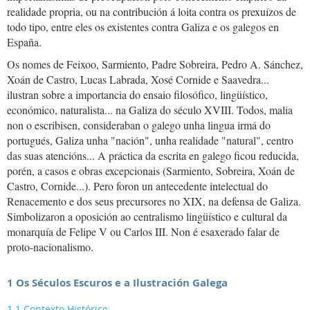
realidade propria, ou na contribución á loita contra os prexuízos de
todo tipo, entre eles os existentes contra Galiza e os galegos en
España.
Os nomes de Feixoo, Sarmiento, Padre Sobreira, Pedro A. Sánchez,
Xoán de Castro, Lucas Labrada, Xosé Cornide e Saavedra...
ilustran sobre a importancia do ensaio filosófico, lingüístico,
económico, naturalista... na Galiza do século XVIII. Todos, malia
non o escribisen, consideraban o galego unha lingua irmá do
portugués, Galiza unha "nación", unha realidade "natural", centro
das suas atencións... A práctica da escrita en galego ficou reducida,
porén, a casos e obras excepcionais (Sarmiento, Sobreira, Xoán de
Castro, Cornide...). Pero foron un antecedente intelectual do
Renacemento e dos seus precursores no XIX, na defensa de Galiza.
Simbolizaron a oposición ao centralismo lingüístico e cultural da
monarquía de Felipe V ou Carlos III. Non é esaxerado falar de
proto-nacionalismo.
1 Os Séculos Escuros e a Ilustración Galega
1.1 Contexto Histórico