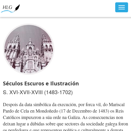
Togg
navig
Séculos Escuros e Ilustración
S. XVI-XVII-XVIII (1483-1702)
Despois da data simbólica da execución, por forca vil, do Mariscal
Pardo de Cela en Mondoñedo (17 de Decembro de 1483) os Reis
Católicos impuxeron a súa orde na Galiza. As consecuencias non
deixan lugar a dúbidas sobre que sectores da sociedade galega foron
os perdedores e que representou política e culturalmente a derrota