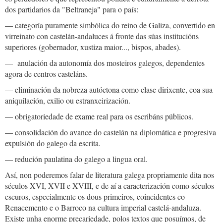
dos partidarios da "Beltraneja" para o país:
— categoría puramente simbólica do reino de Galiza, convertido en
virreinato con castelán-andaluces á fronte das súas institucións
superiores (gobernador, xustiza maior..., bispos, abades).
— anulación da autonomía dos mosteiros galegos, dependentes
agora de centros casteláns.
— eliminación da nobreza autóctona como clase dirixente, coa sua
aniquilación, exilio ou estranxeirización.
— obrigatoriedade de exame real para os escribáns públicos.
— consolidación do avance do castelán na diplomática e progresiva
expulsión do galego da escrita.
— redución paulatina do galego a lingua oral.
Así, non poderemos falar de literatura galega propriamente dita nos
séculos XVI, XVII e XVIII, e de aí a caracterización como séculos
escuros, especialmente os dous primeiros, coincidentes co
Renacemento e o Barroco na cultura imperial castelá-andaluza.
Existe unha enorme precariedade, polos textos que posuímos, de