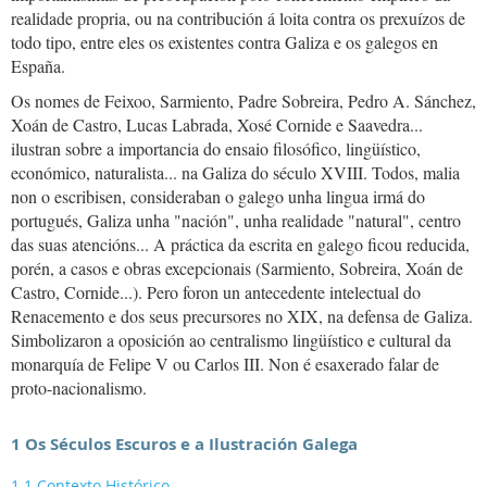
realidade propria, ou na contribución á loita contra os prexuízos de
todo tipo, entre eles os existentes contra Galiza e os galegos en
España.
Os nomes de Feixoo, Sarmiento, Padre Sobreira, Pedro A. Sánchez,
Xoán de Castro, Lucas Labrada, Xosé Cornide e Saavedra...
ilustran sobre a importancia do ensaio filosófico, lingüístico,
económico, naturalista... na Galiza do século XVIII. Todos, malia
non o escribisen, consideraban o galego unha lingua irmá do
portugués, Galiza unha "nación", unha realidade "natural", centro
das suas atencións... A práctica da escrita en galego ficou reducida,
porén, a casos e obras excepcionais (Sarmiento, Sobreira, Xoán de
Castro, Cornide...). Pero foron un antecedente intelectual do
Renacemento e dos seus precursores no XIX, na defensa de Galiza.
Simbolizaron a oposición ao centralismo lingüístico e cultural da
monarquía de Felipe V ou Carlos III. Non é esaxerado falar de
proto-nacionalismo.
1 Os Séculos Escuros e a Ilustración Galega
1.1 Contexto Histórico