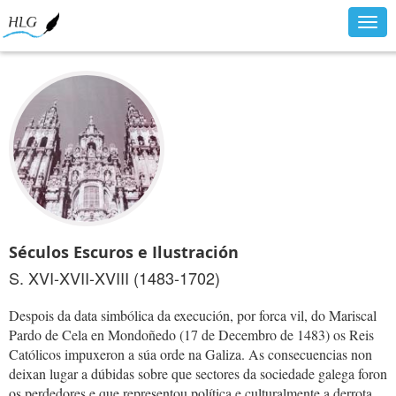
Togg
navig
Séculos Escuros e Ilustración
S. XVI-XVII-XVIII (1483-1702)
Despois da data simbólica da execución, por forca vil, do Mariscal
Pardo de Cela en Mondoñedo (17 de Decembro de 1483) os Reis
Católicos impuxeron a súa orde na Galiza. As consecuencias non
deixan lugar a dúbidas sobre que sectores da sociedade galega foron
os perdedores e que representou política e culturalmente a derrota