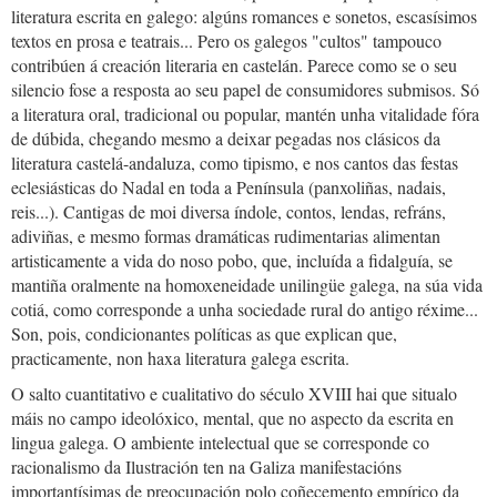
literatura escrita en galego: algúns romances e sonetos, escasísimos
textos en prosa e teatrais... Pero os galegos "cultos" tampouco
contribúen á creación literaria en castelán. Parece como se o seu
silencio fose a resposta ao seu papel de consumidores submisos. Só
a literatura oral, tradicional ou popular, mantén unha vitalidade fóra
de dúbida, chegando mesmo a deixar pegadas nos clásicos da
literatura castelá-andaluza, como tipismo, e nos cantos das festas
eclesiásticas do Nadal en toda a Península (panxoliñas, nadais,
reis...). Cantigas de moi diversa índole, contos, lendas, refráns,
adiviñas, e mesmo formas dramáticas rudimentarias alimentan
artisticamente a vida do noso pobo, que, incluída a fidalguía, se
mantiña oralmente na homoxeneidade unilingüe galega, na súa vida
cotiá, como corresponde a unha sociedade rural do antigo réxime...
Son, pois, condicionantes políticas as que explican que,
practicamente, non haxa literatura galega escrita.
O salto cuantitativo e cualitativo do século XVIII hai que situalo
máis no campo ideolóxico, mental, que no aspecto da escrita en
lingua galega. O ambiente intelectual que se corresponde co
racionalismo da Ilustración ten na Galiza manifestacións
importantísimas de preocupación polo coñecemento empírico da