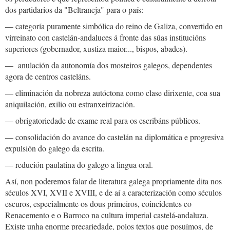
dos partidarios da "Beltraneja" para o país:
— categoría puramente simbólica do reino de Galiza, convertido en
virreinato con castelán-andaluces á fronte das súas institucións
superiores (gobernador, xustiza maior..., bispos, abades).
— anulación da autonomía dos mosteiros galegos, dependentes
agora de centros casteláns.
— eliminación da nobreza autóctona como clase dirixente, coa sua
aniquilación, exilio ou estranxeirización.
— obrigatoriedade de exame real para os escribáns públicos.
— consolidación do avance do castelán na diplomática e progresiva
expulsión do galego da escrita.
— redución paulatina do galego a lingua oral.
Así, non poderemos falar de literatura galega propriamente dita nos
séculos XVI, XVII e XVIII, e de aí a caracterización como séculos
escuros, especialmente os dous primeiros, coincidentes co
Renacemento e o Barroco na cultura imperial castelá-andaluza.
Existe unha enorme precariedade, polos textos que posuímos, de