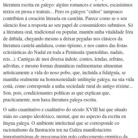
literatura escrita en galego: algúns romances e sonetos, escasísimos
textos en prosa e teatrais... Pero os galegos "cultos" tampouco
contribúen á creación literaria en castelán. Parece como se o seu
silencio fose a resposta ao seu papel de consumidores submisos. Só
a literatura oral, tradicional ou popular, mantén unha vitalidade fóra
de dúbida, chegando mesmo a deixar pegadas nos clásicos da
literatura castelá-andaluza, como tipismo, e nos cantos das festas
eclesiásticas do Nadal en toda a Península (panxoliñas, nadais,
reis...). Cantigas de moi diversa índole, contos, lendas, refráns,
adiviñas, e mesmo formas dramáticas rudimentarias alimentan
artisticamente a vida do noso pobo, que, incluída a fidalguía, se
mantiña oralmente na homoxeneidade unilingüe galega, na súa vida
cotiá, como corresponde a unha sociedade rural do antigo réxime...
Son, pois, condicionantes políticas as que explican que,
practicamente, non haxa literatura galega escrita.
O salto cuantitativo e cualitativo do século XVIII hai que situalo
máis no campo ideolóxico, mental, que no aspecto da escrita en
lingua galega. O ambiente intelectual que se corresponde co
racionalismo da Ilustración ten na Galiza manifestacións
importantísimas de preocupación polo coñecemento empírico da