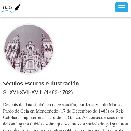
Togg
navig
Séculos Escuros e Ilustración
S. XVI-XVII-XVIII (1483-1702)
Despois da data simbólica da execución, por forca vil, do Mariscal
Pardo de Cela en Mondoñedo (17 de Decembro de 1483) os Reis
Católicos impuxeron a súa orde na Galiza. As consecuencias non
deixan lugar a dúbidas sobre que sectores da sociedade galega foron
os perdedores e que representou política e culturalmente a derrota