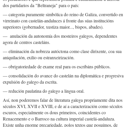
dos partidarios da "Beltraneja" para o país:
— categoría puramente simbólica do reino de Galiza, convertido en
virreinato con castelán-andaluces á fronte das súas institucións
superiores (gobernador, xustiza maior..., bispos, abades).
— anulación da autonomía dos mosteiros galegos, dependentes
agora de centros casteláns.
— eliminación da nobreza autóctona como clase dirixente, coa sua
aniquilación, exilio ou estranxeirización.
— obrigatoriedade de exame real para os escribáns públicos.
— consolidación do avance do castelán na diplomática e progresiva
expulsión do galego da escrita.
— redución paulatina do galego a lingua oral.
Así, non poderemos falar de literatura galega propriamente dita nos
séculos XVI, XVII e XVIII, e de aí a caracterización como séculos
escuros, especialmente os dous primeiros, coincidentes co
Renacemento e o Barroco na cultura imperial castelá-andaluza.
Existe unha enorme precariedade, polos textos que posuímos, de