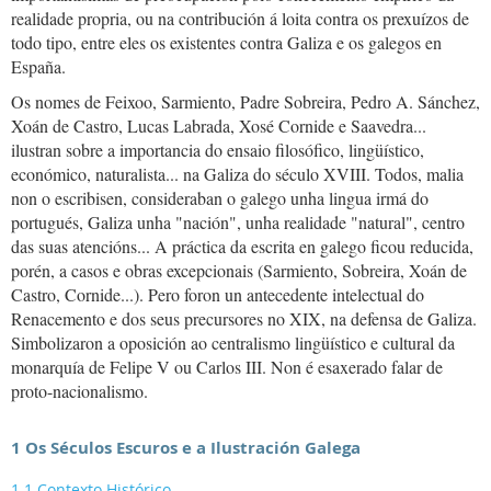
realidade propria, ou na contribución á loita contra os prexuízos de
todo tipo, entre eles os existentes contra Galiza e os galegos en
España.
Os nomes de Feixoo, Sarmiento, Padre Sobreira, Pedro A. Sánchez,
Xoán de Castro, Lucas Labrada, Xosé Cornide e Saavedra...
ilustran sobre a importancia do ensaio filosófico, lingüístico,
económico, naturalista... na Galiza do século XVIII. Todos, malia
non o escribisen, consideraban o galego unha lingua irmá do
portugués, Galiza unha "nación", unha realidade "natural", centro
das suas atencións... A práctica da escrita en galego ficou reducida,
porén, a casos e obras excepcionais (Sarmiento, Sobreira, Xoán de
Castro, Cornide...). Pero foron un antecedente intelectual do
Renacemento e dos seus precursores no XIX, na defensa de Galiza.
Simbolizaron a oposición ao centralismo lingüístico e cultural da
monarquía de Felipe V ou Carlos III. Non é esaxerado falar de
proto-nacionalismo.
1 Os Séculos Escuros e a Ilustración Galega
1.1 Contexto Histórico