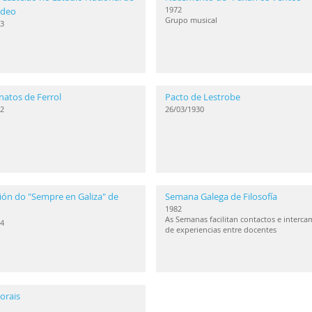
1972
ideo
Grupo musical
3
natos de Ferrol
Pacto de Lestrobe
2
26/03/1930
ión do "Sempre en Galiza" de
Semana Galega de Filosofía
1982
o
As Semanas facilitan contactos e interca
4
de experiencias entre docentes
orais