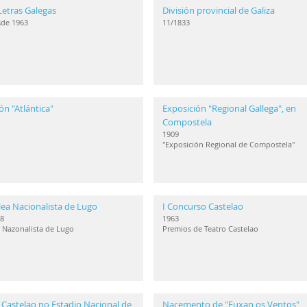
Letras Galegas
División provincial de Galiza
sde 1963
11/1833
ón "Atlántica"
Exposición "Regional Gallega", en
Compostela
1909
"Exposición Regional de Compostela"
ea Nacionalista de Lugo
I Concurso Castelao
8
1963
 Nazonalista de Lugo
Premios de Teatro Castelao
 Castelao no Estadio Nacional de
Nacemento de "Fuxan os Ventos"