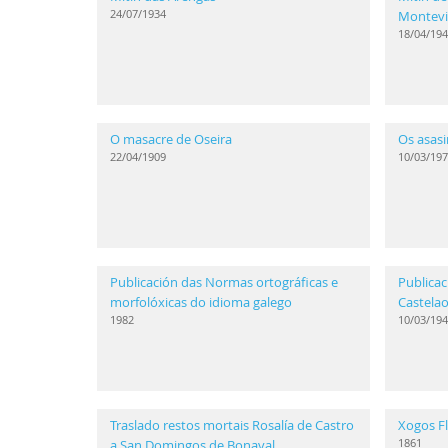
24/07/1934
Montev
18/04/194
O masacre de Oseira
Os asasi
22/04/1909
10/03/197
Publicación das Normas ortográficas e
Publicac
morfolóxicas do idioma galego
Castela
1982
10/03/194
Traslado restos mortais Rosalía de Castro
Xogos Fl
1861
a San Domingos de Bonaval