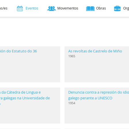
as/es
Eventos
Movementos
Obras
Or
ión do Estatuto do 36
As revoltas de Castrelo de Miño
1965
 da Cátedra de Lingua e
Denuncia contra a represión do id
ra galegas na Universidade de
galego perante a UNESCO
1954
o