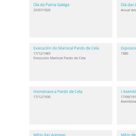
Día da Patria Galega
Día das 
25/07/1920
Anual de
Execución do Mariscal Pardo de Cela
Exposici
17/12/1483
1980
Execución Mariscal Pardo de Cela
Homenaxe a Pardo de Cela
I Asembl
17/12/1930
17/09/191
Asemblea
Mítin das Arengas
Mítin de