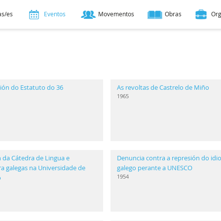
as/es
Eventos
Movementos
Obras
Or
ión do Estatuto do 36
As revoltas de Castrelo de Miño
1965
 da Cátedra de Lingua e
Denuncia contra a represión do id
ra galegas na Universidade de
galego perante a UNESCO
1954
o