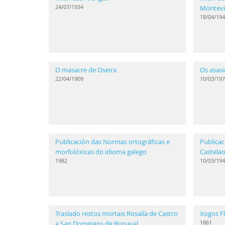
24/07/1934
Montev
18/04/194
O masacre de Oseira
Os asasi
22/04/1909
10/03/197
Publicación das Normas ortográficas e
Publicac
morfolóxicas do idioma galego
Castela
1982
10/03/194
Traslado restos mortais Rosalía de Castro
Xogos Fl
1861
a San Domingos de Bonaval