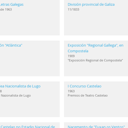
Letras Galegas
División provincial de Galiza
sde 1963
11/1833
ón "Atlántica"
Exposición "Regional Gallega", en
Compostela
1909
"Exposición Regional de Compostela"
ea Nacionalista de Lugo
I Concurso Castelao
8
1963
 Nazonalista de Lugo
Premios de Teatro Castelao
 Castelao no Estadio Nacional de
Nacemento de "Fuxan os Ventos"