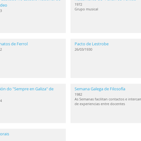
1972
ideo
Grupo musical
3
natos de Ferrol
Pacto de Lestrobe
2
26/03/1930
ión do "Sempre en Galiza" de
Semana Galega de Filosofía
1982
o
As Semanas facilitan contactos e interca
4
de experiencias entre docentes
orais