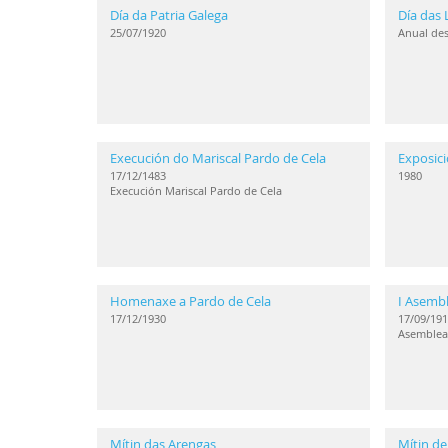
Día da Patria Galega
Día das 
25/07/1920
Anual de
Execución do Mariscal Pardo de Cela
Exposici
17/12/1483
1980
Execución Mariscal Pardo de Cela
Homenaxe a Pardo de Cela
I Asembl
17/12/1930
17/09/191
Asemblea
Mítin das Arengas
Mítin de