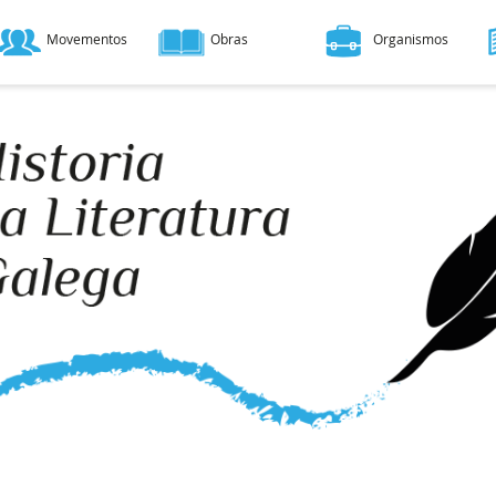
Movementos
Obras
Organismos