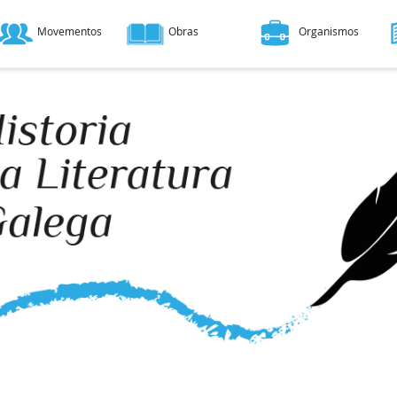
Movementos
Obras
Organismos