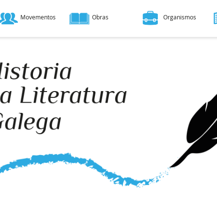
Movementos
Obras
Organismos