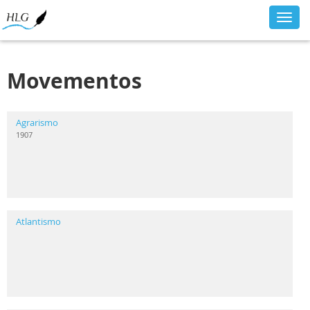
Toggl
navig
Movementos
Agrarismo
1907
Atlantismo