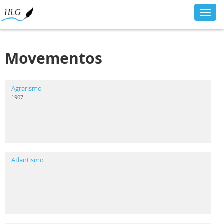
Toggl
navig
Movementos
Agrarismo
1907
Atlantismo