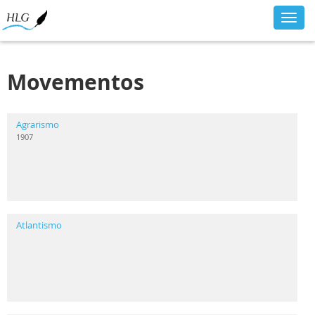
Toggl
navig
Movementos
Agrarismo
1907
Atlantismo