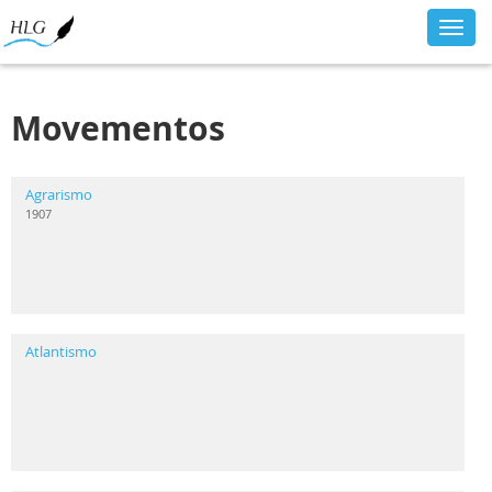
Toggl
navig
Movementos
Agrarismo
1907
Atlantismo