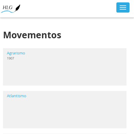
Toggl
navig
Movementos
Agrarismo
1907
Atlantismo