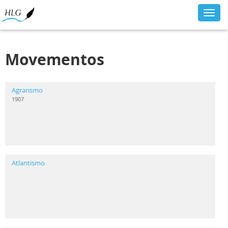
Toggl
navig
Movementos
Agrarismo
1907
Atlantismo