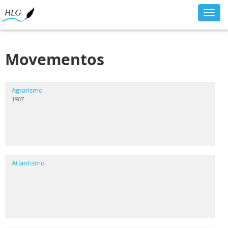
Toggl
navig
Movementos
Agrarismo
1907
Atlantismo