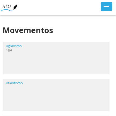
Toggl
navig
Movementos
Agrarismo
1907
Atlantismo