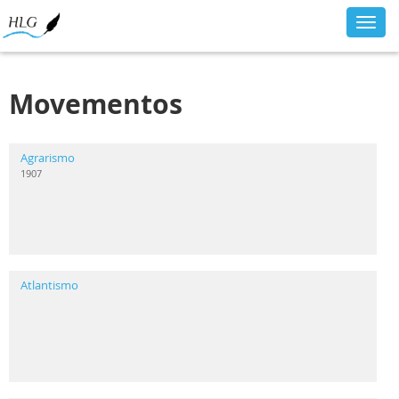
Toggl
navig
Movementos
Agrarismo
1907
Atlantismo