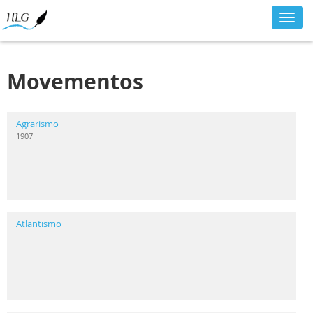
Toggl
navig
Movementos
Agrarismo
1907
Atlantismo