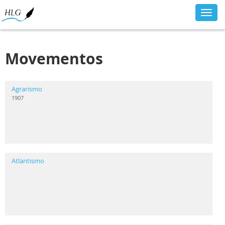
Toggl
navig
Movementos
Agrarismo
1907
Atlantismo