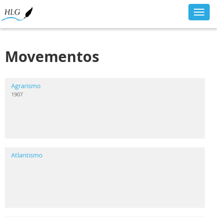
Toggl
navig
Movementos
Agrarismo
1907
Atlantismo