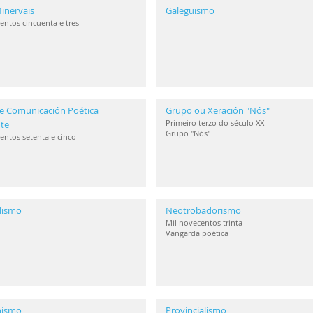
inervais
Galeguismo
entos cincuenta e tres
e Comunicación Poética
Grupo ou Xeración "Nós"
Primeiro terzo do século XX
te
Grupo "Nós"
entos setenta e cinco
lismo
Neotrobadorismo
Mil novecentos trinta
Vangarda poética
anismo
Provincialismo