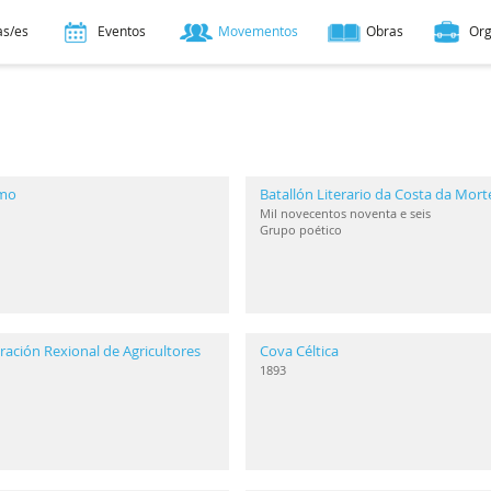
as/es
Eventos
Movementos
Obras
Or
smo
Batallón Literario da Costa da Mort
Mil novecentos noventa e seis
Grupo poético
ación Rexional de Agricultores
Cova Céltica
1893