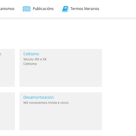
ganismos
Publicacións
Termos literarios
e
Celtismo
Século XIX e XX
Celtismo
Desamortización
Mil novecentos trinta e cinco