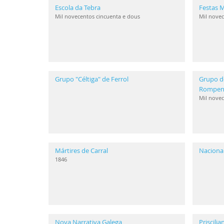
Escola da Tebra
Festas M
Mil novecentos cincuenta e dous
Mil novec
Grupo "Céltiga" de Ferrol
Grupo d
Rompen
Mil novec
Mártires de Carral
Naciona
1846
Nova Narrativa Galega
Priscili