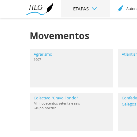
ETAPAS
Autor
Movementos
Agrarismo
Atlanti
1907
Colectivo "Cravo Fondo"
Confeder
Mil novecentos setenta e seis
Galegos
Grupo poético