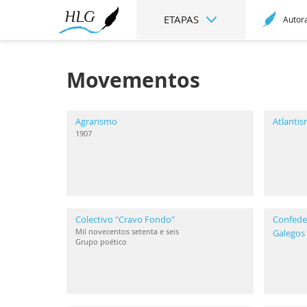
ETAPAS
Autor
Movementos
Agrarismo
Atlanti
1907
Colectivo "Cravo Fondo"
Confeder
Mil novecentos setenta e seis
Galegos
Grupo poético