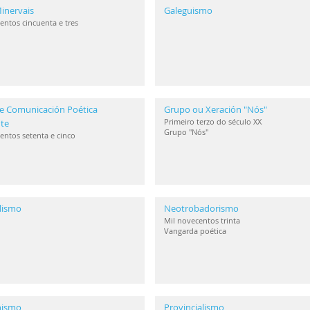
inervais
Galeguismo
entos cincuenta e tres
e Comunicación Poética
Grupo ou Xeración "Nós"
Primeiro terzo do século XX
te
Grupo "Nós"
entos setenta e cinco
lismo
Neotrobadorismo
Mil novecentos trinta
Vangarda poética
anismo
Provincialismo