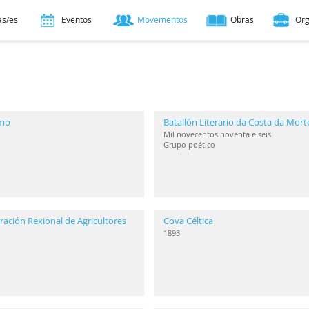
as/es
Eventos
Movementos
Obras
Or
smo
Batallón Literario da Costa da Mort
Mil novecentos noventa e seis
Grupo poético
ación Rexional de Agricultores
Cova Céltica
1893