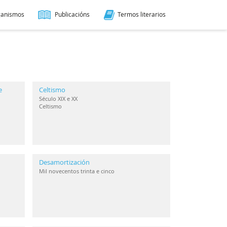
ganismos
Publicacións
Termos literarios
e
Celtismo
Século XIX e XX
Celtismo
Desamortización
Mil novecentos trinta e cinco