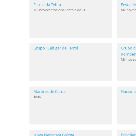
Escola da Tebra
Festas M
Mil novecentos cincuenta e dous
Mil novec
Grupo "Céltiga" de Ferrol
Grupo d
Rompen
Mil novec
Mártires de Carral
Naciona
1846
Nova Narrativa Galega
Priscili