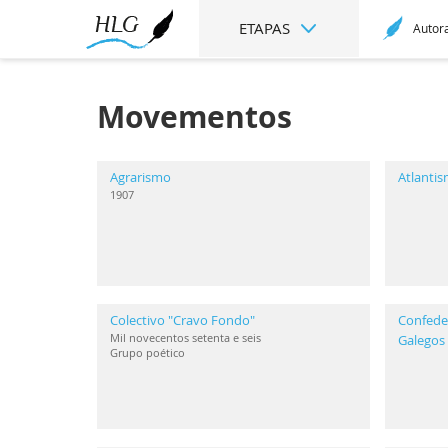
ETAPAS
Autor
Movementos
Agrarismo
Atlanti
1907
Colectivo "Cravo Fondo"
Confeder
Mil novecentos setenta e seis
Galegos
Grupo poético