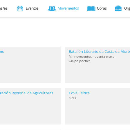
as/es
Eventos
Movementos
Obras
Or
smo
Batallón Literario da Costa da Mort
Mil novecentos noventa e seis
Grupo poético
ación Rexional de Agricultores
Cova Céltica
1893