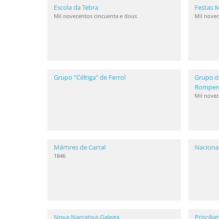
Escola da Tebra
Festas M
Mil novecentos cincuenta e dous
Mil novec
Grupo "Céltiga" de Ferrol
Grupo d
Rompen
Mil novec
Mártires de Carral
Naciona
1846
Nova Narrativa Galega
Priscili