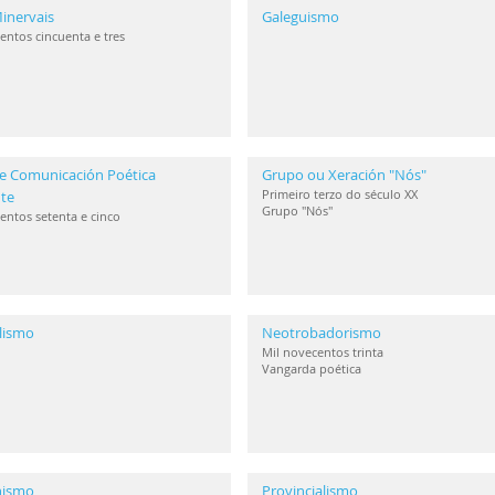
inervais
Galeguismo
entos cincuenta e tres
e Comunicación Poética
Grupo ou Xeración "Nós"
Primeiro terzo do século XX
te
Grupo "Nós"
entos setenta e cinco
lismo
Neotrobadorismo
Mil novecentos trinta
Vangarda poética
anismo
Provincialismo