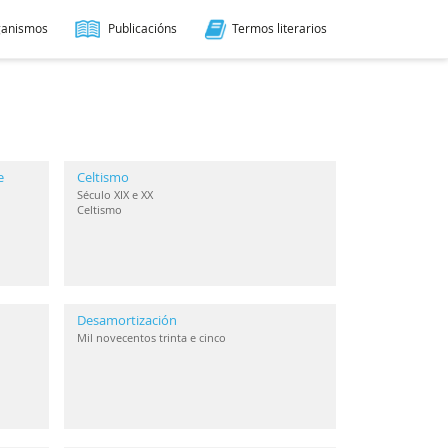
ganismos
Publicacións
Termos literarios
e
Celtismo
Século XIX e XX
Celtismo
Desamortización
Mil novecentos trinta e cinco