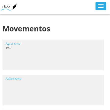
Toggl
navig
Movementos
Agrarismo
1907
Atlantismo