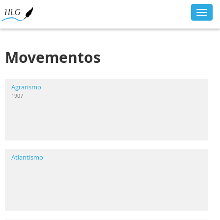
Toggl
navig
Movementos
Agrarismo
1907
Atlantismo