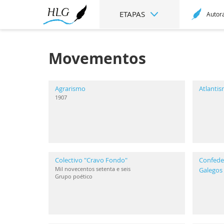
ETAPAS
Autor
Movementos
Agrarismo
Atlanti
1907
Colectivo "Cravo Fondo"
Confeder
Mil novecentos setenta e seis
Galegos
Grupo poético