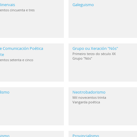
inervais
Galeguismo
entos cincuenta e tres
e Comunicación Poética
Grupo ou Xeración "Nós"
Primeiro terzo do século XX
te
Grupo "Nós"
entos setenta e cinco
lismo
Neotrobadorismo
Mil novecentos trinta
Vangarda poética
anismo
Provincialismo