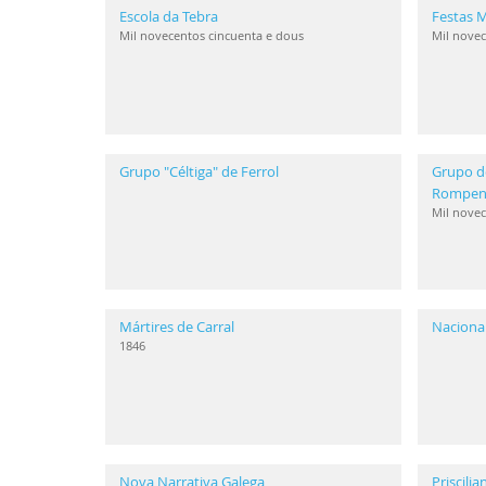
Escola da Tebra
Festas M
Mil novecentos cincuenta e dous
Mil novec
Grupo "Céltiga" de Ferrol
Grupo d
Rompen
Mil novec
Mártires de Carral
Naciona
1846
Nova Narrativa Galega
Priscili