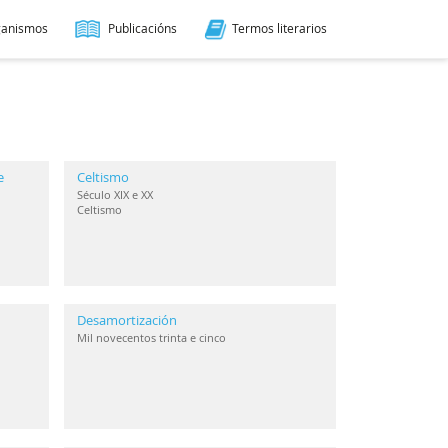
ganismos
Publicacións
Termos literarios
e
Celtismo
Século XIX e XX
Celtismo
Desamortización
Mil novecentos trinta e cinco