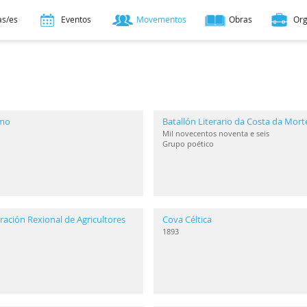
as/es
Eventos
Movementos
Obras
Or
smo
Batallón Literario da Costa da Mort
Mil novecentos noventa e seis
Grupo poético
ación Rexional de Agricultores
Cova Céltica
1893