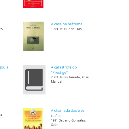
A casa na brétema
z,
1994 Rei Núñez, Luís
gou a
A catástrofe do
"Prestige"
2003 Beiras Torrado, Xosé
Manuel
A chamada das tres
úl
raíñas
1991 Babarro González,
Xoán