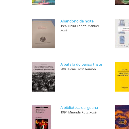
Abandono da noite
1992 Neira López, Manuel
Xosé
A batalla do paríso triste
2008 Pena, Xosé Ramón
A biblioteca da iguana
1994 Miranda Ruíz, Xosé