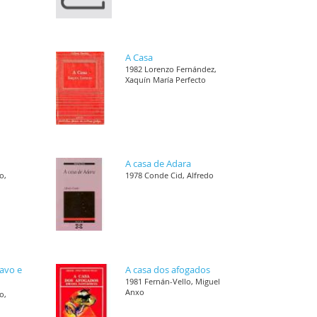
A Casa
1982 Lorenzo Fernández,
Xaquín María Perfecto
A casa de Adara
o,
1978 Conde Cid, Alfredo
ravo e
A casa dos afogados
1981 Fernán-Vello, Miguel
Anxo
o,