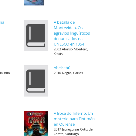
ena
A batalla de
Montevideo. Os
agravios lingüísticos
denunciados na
UNESCO en 1954
2003 Alonso Montero,
Xesús
Abelcebú
Claudio
2010 Negro, Carlos
A Boca do Inferno. Un
misterio para Tintimán
en Ourense
2017 Jaureguizar Ortíz de
Zárate, Santiago