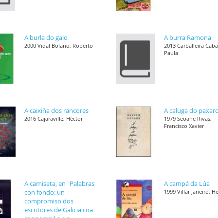
A burla do galo
A burra Ramona
2000 Vidal Bolaño, Roberto
2013 Carballeira Cab
Paula
A caixiña dos rancores
A caluga do paxar
2016 Cajaraville, Héctor
1979 Seoane Rivas,
Francisco Xavier
A camiseta, en "Palabras
A campá da Lúa
con fondo: un
1999 Villar Janeiro, H
compromiso dos
escritores de Galicia coa