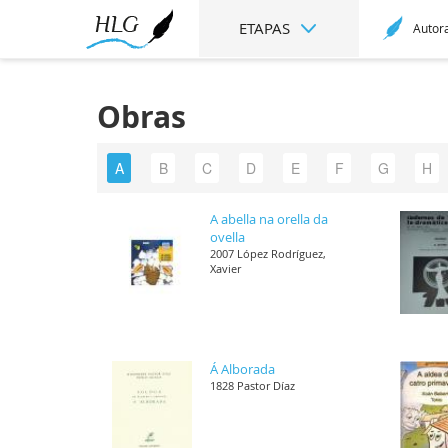
ETAPAS
Autor
Obras
A
B
C
D
E
F
G
H
A abella na orella da
ovella
2007 López Rodríguez,
Xavier
Á Alborada
1828 Pastor Díaz