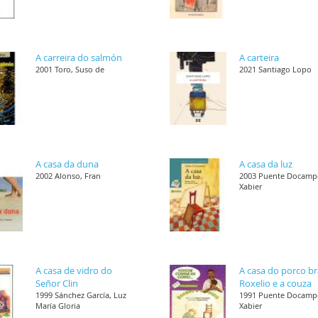
A carreira do salmón
A carteira
2001 Toro, Suso de
2021 Santiago Lopo
A casa da duna
A casa da luz
2002 Alonso, Fran
2003 Puente Docamp
Xabier
A casa de vidro do
A casa do porco b
Señor Clin
Roxelio e a couza
1999 Sánchez García, Luz
1991 Puente Docamp
María Gloria
Xabier