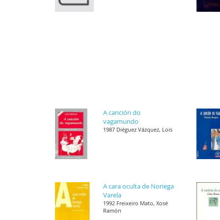
A canción do
vagamundo
1987 Diéguez Vázquez, Lois
A cara oculta de Noriega
Varela
1992 Freixeiro Mato, Xosé
Ramón