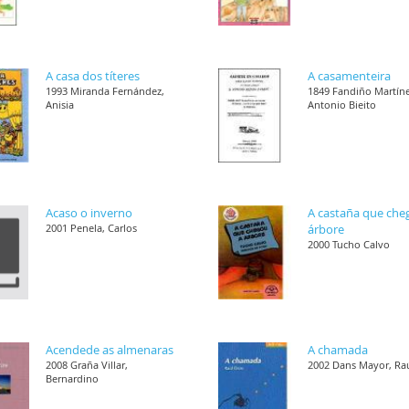
A casa dos títeres
A casamenteira
1993 Miranda Fernández,
1849 Fandiño Martíne
Anisia
Antonio Bieito
Acaso o inverno
A castaña que che
2001 Penela, Carlos
árbore
2000 Tucho Calvo
Acendede as almenaras
A chamada
2008 Graña Villar,
2002 Dans Mayor, Ra
Bernardino