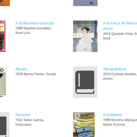
A bolboretas brancas
A boneca de Blanc
1989 Ripalda González,
Amor
Xosé Lois
2014 Queizán Vilas, 
Xosé
Abraio
Abrapalabra!
1978 Barros Pardo, Tomás
2010 Cortizas Amado
Antón
Abrente
A brétema
1922 Taibo García,
1999 Moreno Márque
Victoriano
María Victoria