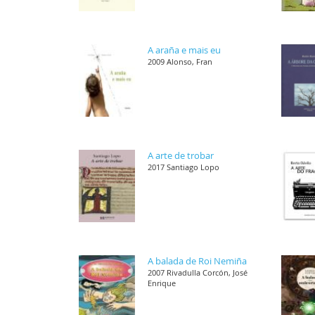
A araña e mais eu
2009 Alonso, Fran
A arte de trobar
2017 Santiago Lopo
A balada de Roi Nemiña
2007 Rivadulla Corcón, José
Enrique