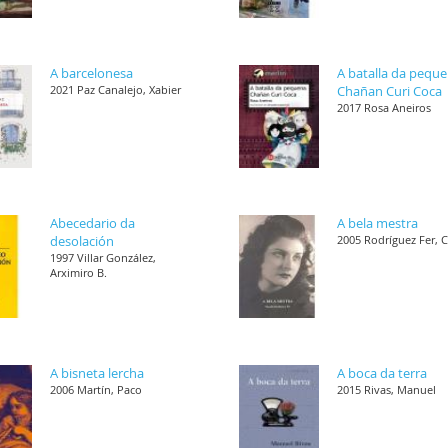
A barcelonesa
A batalla da pequ
2021 Paz Canalejo, Xabier
Chañan Curi Coca
2017 Rosa Aneiros
Abecedario da
A bela mestra
desolación
2005 Rodríguez Fer, 
1997 Villar González,
Arximiro B.
A bisneta lercha
A boca da terra
2006 Martín, Paco
2015 Rivas, Manuel