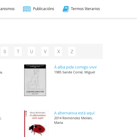
ganismos
Publicacións
Termos literarios
S
T
U
V
X
Z
Á alba pide comigo vivir
a,
1985 Sande Corral, Miguel
A alternativa está aquí
,
2014 Reimóndez Meilán,
María