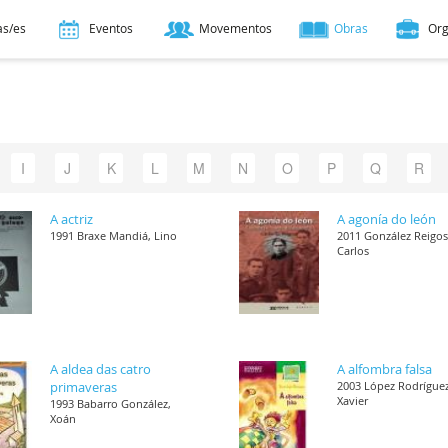
as/es
Eventos
Movementos
Obras
Or
I
J
K
L
M
N
O
P
Q
R
A actriz
A agonía do león
1991 Braxe Mandiá, Lino
2011 González Reigos
Carlos
A aldea das catro
A alfombra falsa
primaveras
2003 López Rodríguez
Xavier
1993 Babarro González,
Xoán