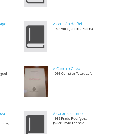
rago
A canción do Rei
1992 Villar Janeiro, Helena
A Caneiro Cheo
iguel
1986 González Tosar, Luís
ova
A carón d'o lume
1918 Prado Rodríguez,
Javier David Leoncio
, Pura