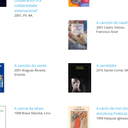
cooperación e a
solidariedade
internacional"
2001, VV. AA.
A canción do náuf
2001 Castro Veloso,
Francisco Xosé
A canción do verán
A candidata
2001 Araguas Álvarez,
2016 Sande Corral, M
Vicente
A caricia da serpe
A carón de min (N
1999 Braxe Mandiá, Lino
Antoloxía Poética)
1994 Vázquez Iglesias