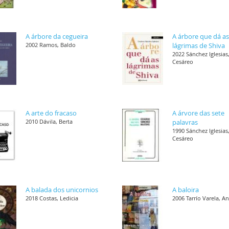
A árbore da cegueira
A árbore que dá a
2002 Ramos, Baldo
lágrimas de Shiva
2022 Sánchez Iglesias
Cesáreo
A arte do fracaso
A árvore das sete
2010 Dávila, Berta
palavras
1990 Sánchez Iglesias
Cesáreo
A balada dos unicornios
A baloira
2018 Costas, Ledicia
2006 Tarrío Varela, A