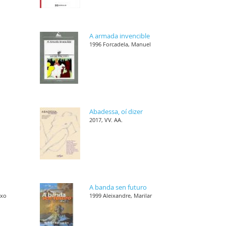
s
A armada invencible
1996 Forcadela, Manuel
,
Abadessa, oí dizer
2017, VV. AA.
,
A banda sen futuro
nxo
1999 Aleixandre, Marilar