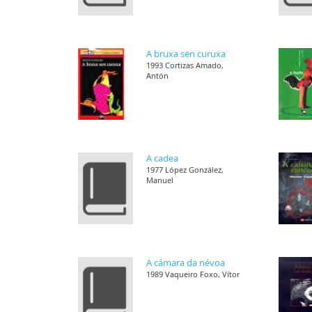
A bruxa sen curuxa
1993 Cortizas Amado,
Antón
A cadea
1977 López González,
Manuel
A cámara da névoa
1989 Vaqueiro Foxo, Vítor