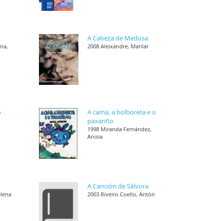
A Cabeza de Medusa
ana,
2008 Aleixandre, Marilar
o
A cama, a bolboreta e o
paxariño
1998 Miranda Fernández,
Anisia
A Canción de Sálvora
elena
2003 Riveiro Coello, Antón